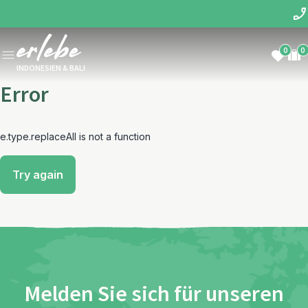
0
0
INDONESIEN & BALI
Error
e.type.replaceAll is not a function
Try again
Melden Sie sich für unseren