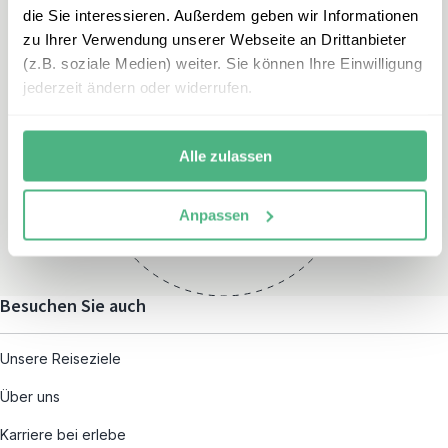
die Sie interessieren. Außerdem geben wir Informationen
zu Ihrer Verwendung unserer Webseite an Drittanbieter
(z.B. soziale Medien) weiter. Sie können Ihre Einwilligung
jederzeit ändern oder widerrufen.
Öffnungszeiten
Montag – Freitag:
Alle zulassen
08:00 – 19:00
und nach individueller
Anpassen
Terminvereinbarung
Besuchen Sie auch
Unsere Reiseziele
Über uns
Karriere bei erlebe