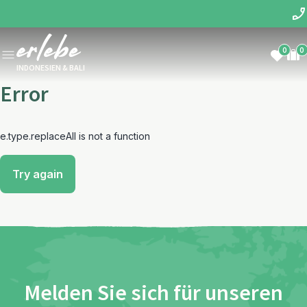
0
0
INDONESIEN & BALI
Error
e.type.replaceAll is not a function
Try again
Melden Sie sich für unseren