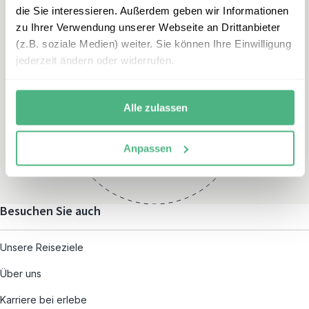
die Sie interessieren. Außerdem geben wir Informationen
zu Ihrer Verwendung unserer Webseite an Drittanbieter
(z.B. soziale Medien) weiter. Sie können Ihre Einwilligung
jederzeit ändern oder widerrufen.
Öffnungszeiten
Montag – Freitag:
Alle zulassen
08:00 – 19:00
und nach individueller
Anpassen
Terminvereinbarung
Besuchen Sie auch
Unsere Reiseziele
Über uns
Karriere bei erlebe