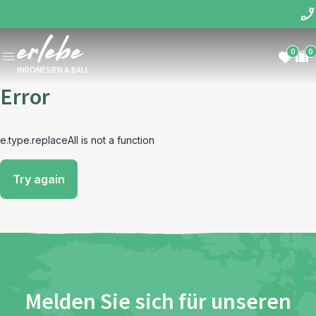
0
0
INDONESIEN & BALI
Error
e.type.replaceAll is not a function
Try again
Melden Sie sich für unseren