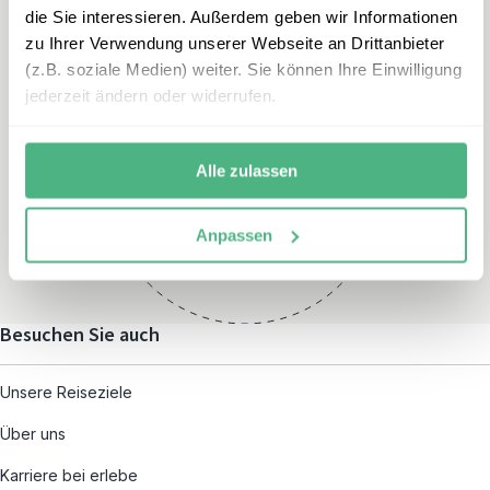
die Sie interessieren. Außerdem geben wir Informationen
zu Ihrer Verwendung unserer Webseite an Drittanbieter
(z.B. soziale Medien) weiter. Sie können Ihre Einwilligung
jederzeit ändern oder widerrufen.
Öffnungszeiten
Montag – Freitag:
Alle zulassen
08:00 – 19:00
und nach individueller
Anpassen
Terminvereinbarung
Besuchen Sie auch
Unsere Reiseziele
Über uns
Karriere bei erlebe