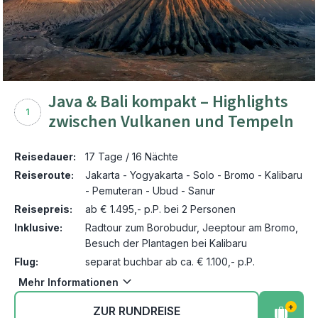
Java & Bali kompakt – Highlights
1
zwischen Vulkanen und Tempeln
Reisedauer:
17 Tage / 16 Nächte
Reiseroute:
Jakarta - Yogyakarta - Solo - Bromo - Kalibaru
- Pemuteran - Ubud - Sanur
Reisepreis:
ab € 1.495,- p.P. bei 2 Personen
Inklusive:
Radtour zum Borobudur, Jeeptour am Bromo,
Besuch der Plantagen bei Kalibaru
Flug:
separat buchbar ab ca. € 1.100,- p.P.
Mehr Informationen
+
ZUR RUNDREISE