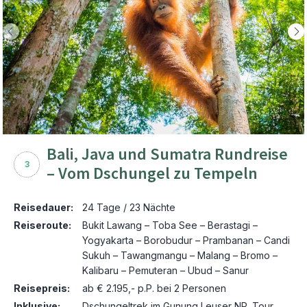
Bali, Java und Sumatra Rundreise
3
– Vom Dschungel zu Tempeln
Reisedauer:
24 Tage / 23 Nächte
Reiseroute:
Bukit Lawang – Toba See – Berastagi –
Yogyakarta – Borobudur – Prambanan – Candi
Sukuh – Tawangmangu – Malang – Bromo –
Kalibaru – Pemuteran – Ubud – Sanur
Reisepreis:
ab € 2.195,- p.P. bei 2 Personen
Inklusive:
Dschungeltrek im Gunung Leuser NP, Tour