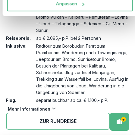
Anpassen
Reiseroute:
Yogyakarta – Borobudur – Prambanan – Solo –
Candi Sukuh – Tawangmangu – Malang –
Bromo Vulkan – Kalibaru – Pemuteran – Lovina
– Ubud – Tirtagangga – Sidemen – Gili Meno -
Sanur
Reisepreis:
ab € 2.095,- p.P. bei 2 Personen
Inklusive:
Radtour zum Borobudur, Fahrt zum
Prambanam, Wanderung nach Tawangmangu,
Jeeptour am Bromo, Sunrisetour Bromo,
Besuch der Plantagen bei Kalibaru,
Schnorchelausflug zur Insel Menjangan,
Trekking zum Wasserfall bei Lovina, Ausflug in
die Umgebung von Ubud, Wanderung in die
Umgebung von Sidemen
Flug:
separat buchbar ab ca. € 1.100,- p.P.
Mehr Informationen
+
ZUR RUNDREISE