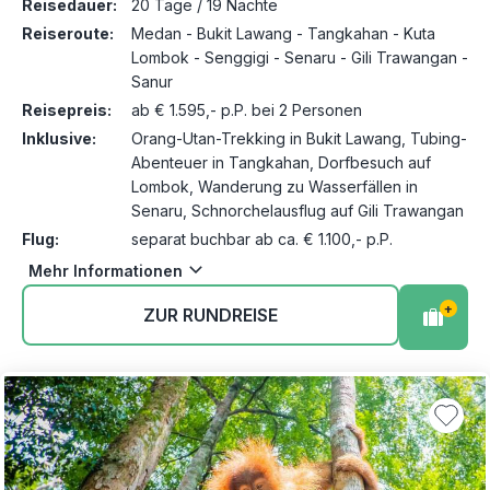
Reisedauer:
20 Tage / 19 Nächte
Reiseroute:
Medan - Bukit Lawang - Tangkahan - Kuta
Lombok - Senggigi - Senaru - Gili Trawangan -
Sanur
Reisepreis:
ab € 1.595,- p.P. bei 2 Personen
Inklusive:
Orang-Utan-Trekking in Bukit Lawang, Tubing-
Abenteuer in Tangkahan, Dorfbesuch auf
Lombok, Wanderung zu Wasserfällen in
Senaru, Schnorchelausflug auf Gili Trawangan
Flug:
separat buchbar ab ca. € 1.100,- p.P.
Mehr Informationen
+
ZUR RUNDREISE