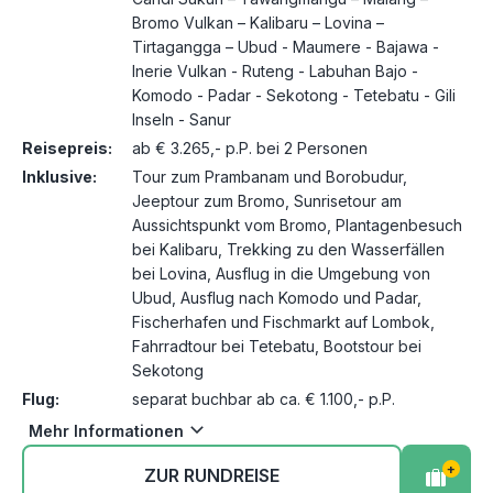
Bromo Vulkan – Kalibaru – Lovina –
Tirtagangga – Ubud - Maumere - Bajawa -
Inerie Vulkan - Ruteng - Labuhan Bajo -
Komodo - Padar - Sekotong - Tetebatu - Gili
Inseln - Sanur
Reisepreis:
ab € 3.265,- p.P. bei 2 Personen
Inklusive:
Tour zum Prambanam und Borobudur,
Jeeptour zum Bromo, Sunrisetour am
Aussichtspunkt vom Bromo, Plantagenbesuch
bei Kalibaru, Trekking zu den Wasserfällen
bei Lovina, Ausflug in die Umgebung von
Ubud, Ausflug nach Komodo und Padar,
Fischerhafen und Fischmarkt auf Lombok,
Fahrradtour bei Tetebatu, Bootstour bei
Sekotong
Flug:
separat buchbar ab ca. € 1.100,- p.P.
Mehr Informationen
+
ZUR RUNDREISE