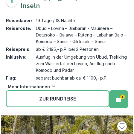
5
Inseln
Reisedauer:
19 Tage / 18 Nächte
Reiseroute:
Ubud – Lovina – Jimbaran - Maumere –
Detusoko – Bajawa – Ruteng – Labuhan Bajo –
Komodo – Sanur - Gili Inseln - Sanur
Reisepreis:
ab € 2.195,- p.P. bei 2 Personen
Inklusive:
Ausflug in der Umgebung von Ubud, Trekking
zum Wasserfall bei Lovina, Ausflug nach
Komodo und Padar
Flug:
separat buchbar ab ca. € 1.100,- p.P.
Mehr Informationen
+
ZUR RUNDREISE