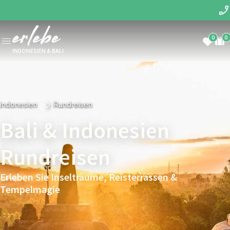
0
0
INDONESIEN & BALI
Indonesien
Rundreisen
Bali & Indonesien
Rundreisen
Erleben Sie Inselträume, Reisterrassen &
Tempelmagie