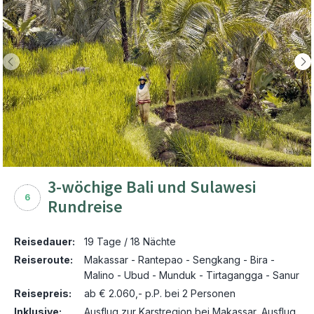
3-wöchige Bali und Sulawesi
6
Rundreise
Reisedauer:
19 Tage / 18 Nächte
Reiseroute:
Makassar - Rantepao - Sengkang - Bira -
Malino - Ubud - Munduk - Tirtagangga - Sanur
Reisepreis:
ab € 2.060,- p.P. bei 2 Personen
Inklusive:
Ausflug zur Karstregion bei Makassar, Ausflug