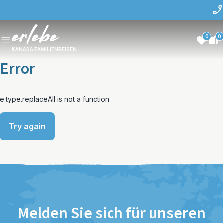
0
0
KANADA FAMILIENREISEN
Error
e.type.replaceAll is not a function
Try again
Melden Sie sich für unseren