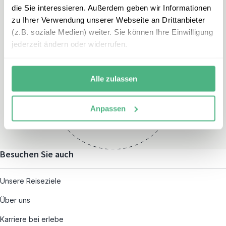
die Sie interessieren. Außerdem geben wir Informationen
zu Ihrer Verwendung unserer Webseite an Drittanbieter
(z.B. soziale Medien) weiter. Sie können Ihre Einwilligung
jederzeit ändern oder widerrufen.
Öffnungszeiten
Montag – Freitag:
Alle zulassen
08:00 – 19:00
und nach individueller
Anpassen
Terminvereinbarung
Besuchen Sie auch
Unsere Reiseziele
Über uns
Karriere bei erlebe