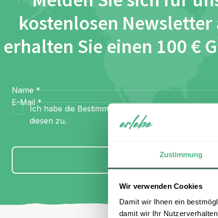
Melden Sie sich für un
kostenlosen Newsletter
erhalten Sie einen 100 € 
Name
*
E-Mail
*
Ich habe die Bestimmungen zum
Datenschutz
gel
diesen zu.
Zustimmung
Anmelden
Wir verwenden Cookies
Damit wir Ihnen ein bestmögl
damit wir Ihr Nutzerverhalten