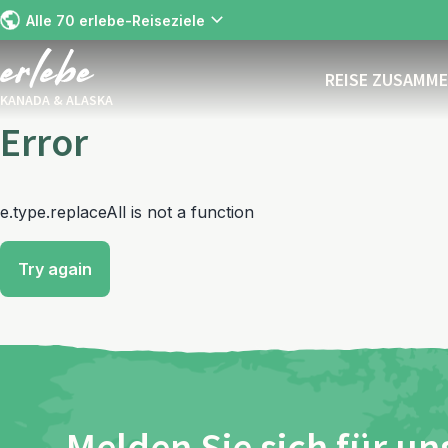
Alle 70 erlebe-Reiseziele
REISE ZUSAMM
KANADA & ALASKA
Error
e.type.replaceAll is not a function
Try again