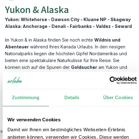
Yukon & Alaska
Yukon: Whitehorse - Dawson City - Kluane NP - Skagway
Alaska: Anchorage - Denali - Fairbanks - Valdez - Seward
Im Yukon & in Alaska finden Sie noch echte
Wildnis und
Abenteuer
während Ihres Kanada Urlaubs. In den riesigen
Nationalparks liegen die höchsten Gipfel Nordamerikas und
bieten eine spektakuläre Naturkulisse für Ihre Reise. Sie
können sich auf die Spuren der
Goldsucher
am Yukon und
Klondike River begeben, dramatische Fjordküsten im
Südosten Alaskas und die mächtigen Gletscher des Kluane
Nationalparks entdecken und nach
Bären und Elchen
Ausschau halten. Stellen Sie sich Ihre Wunschreise zusammen.
Zustimmung
Details
Über Cookies
Yukon & Alaska Reisebausteine
Wir verwenden Cookies
Damit wir Ihnen ein bestmögliches Webseiten-Erlebnis
anbieten können, verwenden wir Cookies. Diese werden