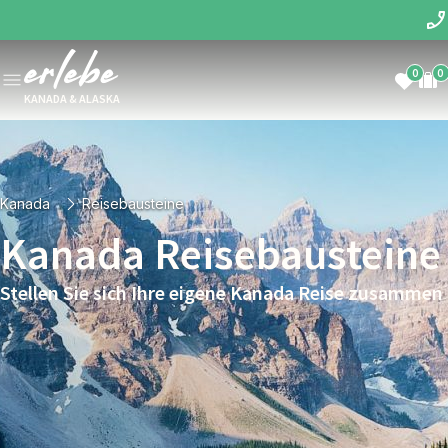
0
0
KANADA & ALASKA
Kanada
Reisebausteine
Kanada Reisebausteine
Stellen Sie sich Ihre eigene Kanada Reise zusammen