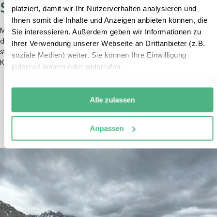
So begeistert sind unsere Gäste
platziert, damit wir Ihr Nutzerverhalten analysieren und
Ihnen somit die Inhalte und Anzeigen anbieten können, die
Mit einer hervorragenden Bewertung auf Trustpilot zählt erlebe zu
Sie interessieren. Außerdem geben wir Informationen zu
den
bestbewerteten Reiseveranstaltern
in Deutschland und
Ihrer Verwendung unserer Webseite an Drittanbieter (z.B.
steht für außergewöhnlichen Service sowie erstklassige
soziale Medien) weiter. Sie können Ihre Einwilligung
Kundenberatung.
jederzeit ändern oder widerrufen.
Alle zulassen
Anpassen