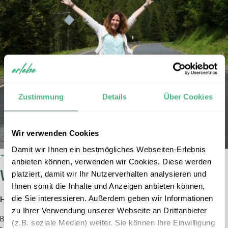
Zustimmung
Details
Über Cookies
Wir verwenden Cookies
Damit wir Ihnen ein bestmögliches Webseiten-Erlebnis
anbieten können, verwenden wir Cookies. Diese werden
Wo können Sie unterstützen?
platziert, damit wir Ihr Nutzerverhalten analysieren und
Ihnen somit die Inhalte und Anzeigen anbieten können,
die Sie interessieren. Außerdem geben wir Informationen
Hilfsprojekt
zu Ihrer Verwendung unserer Webseite an Drittanbieter
Bei Ihrer Buchung können Sie selbst entscheiden, ob Sie Native
(z.B. soziale Medien) weiter. Sie können Ihre Einwilligung