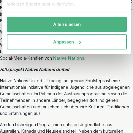
Nations unterstützen möchten. Als Spendenbetrag sind zunächst
12
jederzeit ändern oder widerrufen.
Euro pro Buchung
vorgesehen. Sie können diesen Betrag ändern,
indem Sie die gewünschte Spendenhöhe im Kommentarfeld des
Buchungsformulars angeben.
Alle zulassen
Wir leiten den von Ihnen gewählten Betrag ohne Abzug gesammelt
zu Beginn des folgenden Jahres an Native Nations United weiter.
Anpassen
Weitere Informationen über die Initiative, ihre Programme und die
bisherigen Austausche finden Sie auf der Webseite und den
Social-Media-Kanälen von
Native Nations.
Hilfsprojekt Native Nations United
Native Nations United – Tracing Indigenous Footsteps ist eine
internationale Initiative für indigene Jugendliche aus abgelegenen
Gemeinschaften. Im Rahmen der Austauschprogramme reisen die
Teilnehmenden in andere Länder, begegnen dort indigenen
Gemeinschaften und tauschen sich über ihre Kulturen, Traditionen
und Erfahrungen aus.
An den bisherigen Programmen nahmen Jugendliche aus
Australien, Kanada und Neuseeland teil. Neben dem kulturellen