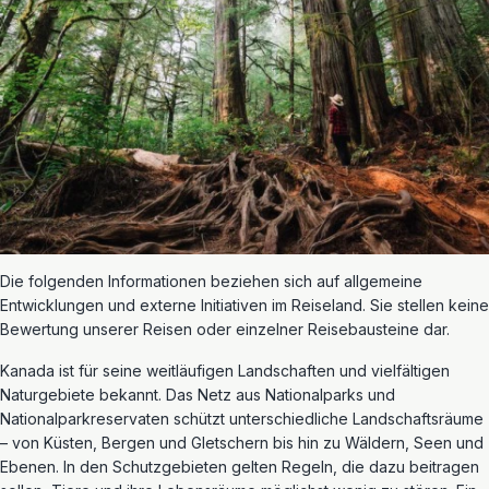
Die folgenden Informationen beziehen sich auf allgemeine
Entwicklungen und externe Initiativen im Reiseland. Sie stellen keine
Bewertung unserer Reisen oder einzelner Reisebausteine dar.
Kanada ist für seine weitläufigen Landschaften und vielfältigen
Naturgebiete bekannt. Das Netz aus Nationalparks und
Nationalparkreservaten schützt unterschiedliche Landschaftsräume
– von Küsten, Bergen und Gletschern bis hin zu Wäldern, Seen und
Ebenen. In den Schutzgebieten gelten Regeln, die dazu beitragen