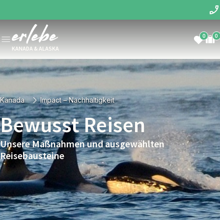
0
0
KANADA & ALASKA
Kanada
Impact – Nachhaltigkeit
Bewusst Reisen
Unsere Maßnahmen und ausgewählten
Reisebausteine