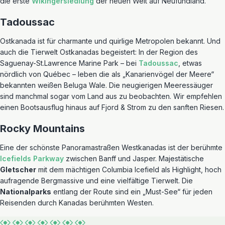
die erste
Wikingersiedlung
der neuen Welt auf Neufundland.
Tadoussac
Ostkanada ist für charmante und quirlige Metropolen bekannt. Und
auch die Tierwelt Ostkanadas begeistert: In der Region des
Saguenay-St.Lawrence Marine Park – bei
Tadoussac
, etwas
nördlich von Québec – leben die als „Kanarienvögel der Meere“
bekannten weißen Beluga Wale. Die neugierigen Meeressäuger
sind manchmal sogar vom Land aus zu beobachten. Wir empfehlen
einen Bootsausflug hinaus auf Fjord & Strom zu den sanften Riesen.
Rocky Mountains
Eine der schönste Panoramastraßen Westkanadas ist der berühmte
Icefields Parkway
zwischen Banff und Jasper. Majestätische
Gletscher
mit dem mächtigen Columbia Icefield als Highlight, hoch
aufragende Bergmassive und eine vielfältige Tierwelt. Die
Nationalparks
entlang der Route sind ein „Must-See“ für jeden
Reisenden durch Kanadas berühmten Westen.