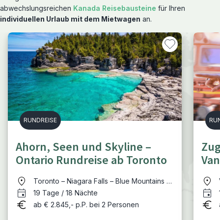
abwechslungsreichen
Kanada Reisebausteine
für Ihren
individuellen Urlaub mit dem Mietwagen
an.
RUNDREISE
RU
Ahorn, Seen und Skyline –
Zug
Ontario Rundreise ab Toronto
Van
Mou
Toronto – Niagara Falls – Blue Mountains –
Bruce Peninsula – Manitoulin Island –
19 Tage / 18 Nächte
Killarney – Algonquin Provincial Park –
ab € 2.845,- p.P. bei 2 Personen
Calabogie– Kingston – Rice Lake – Toronto