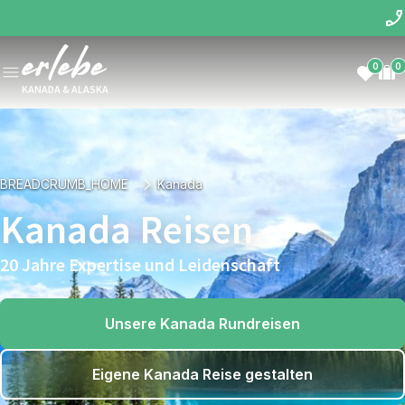
0
0
KANADA & ALASKA
BREADCRUMB_HOME
Kanada
Kanada Reisen
20 Jahre Expertise und Leidenschaft
Unsere Kanada Rundreisen
Eigene Kanada Reise gestalten