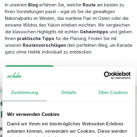
In unserem
Blog
erfahren Sie, welche
Route
am besten zu
Ihren Vorstellungen passt – egal ob Sie die gewaltigen
Nationalparks im Westen, das maritime Flair im Osten oder die
einsame Wildnis des Yukon erleben möchten. Wir vergleichen
die klassischen Highlights mit echten
Geheimtipps
und geben
Ihnen
praktische Tipps
für die Planung. Finden Sie mit
unseren
Routenvorschlägen
den perfekten Weg, um Kanada
ganz ohne Hektik individuell zu entdecken.
Reiseblog lesen
Zustimmung
Details
Über Cookies
erlebe – Ihr zuverlässiger
Reisepartner
Wir verwenden Cookies
Damit wir Ihnen ein bestmögliches Webseiten-Erlebnis
Kanada ist eines der über 70 Reiseziele von erlebe.
Seit mehr
anbieten können, verwenden wir Cookies. Diese werden
als 20 Jahren realisieren wir die individuellen Reiseträume von