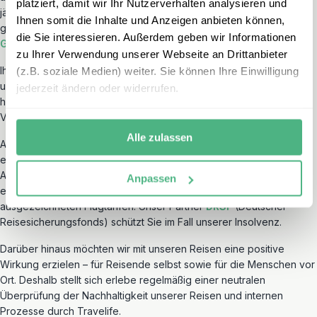
platziert, damit wir Ihr Nutzerverhalten analysieren und
jährlich 15.000 zufriedenen Reisenden in Europa und auf der
Ihnen somit die Inhalte und Anzeigen anbieten können,
ganzen Welt. Schauen Sie sich gerne unsere Bewertungen auf
die Sie interessieren. Außerdem geben wir Informationen
Google
und
Trustpilot
an.
zu Ihrer Verwendung unserer Webseite an Drittanbieter
Ihre Sicherheit steht für uns an oberster Stelle. Deshalb wählen wir
(z.B. soziale Medien) weiter. Sie können Ihre Einwilligung
unsere Partner sehr bewusst aus und ermöglichen Ihnen bei
jederzeit ändern oder widerrufen.
höchster Individualität alle Vorzüge einer organisierten
Veranstalterreise.
Alle zulassen
Als Mitglied des Deutschen Reiseverbandes (
DRV
) engagiert sich
erlebe für wichtige Themen wie Nachhaltigkeit, Kinderschutz und
Ausbildung. Dank der Partnerschaft mit
AER
(Arbeitsgemeinschaft
Anpassen
europäische Reiseunternehmen) profitieren Sie u.a. von
ausgezeichneten Flugtarifen. Unser Partner
DRSF
(Deutscher
Reisesicherungsfonds) schützt Sie im Fall unserer Insolvenz.
Darüber hinaus möchten wir mit unseren Reisen eine positive
Wirkung erzielen – für Reisende selbst sowie für die Menschen vor
Ort. Deshalb stellt sich erlebe regelmäßig einer neutralen
Überprüfung der Nachhaltigkeit unserer Reisen und internen
Prozesse durch Travelife.