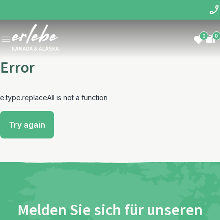
0
0
KANADA & ALASKA
Error
e.type.replaceAll is not a function
Try again
Melden Sie sich für unseren