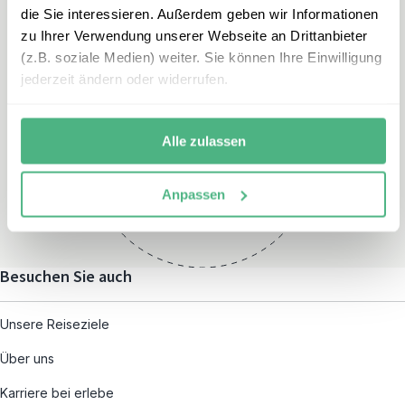
die Sie interessieren. Außerdem geben wir Informationen
zu Ihrer Verwendung unserer Webseite an Drittanbieter
(z.B. soziale Medien) weiter. Sie können Ihre Einwilligung
jederzeit ändern oder widerrufen.
Öffnungszeiten
Montag – Freitag:
Alle zulassen
08:00 – 19:00
und nach individueller
Anpassen
Terminvereinbarung
Besuchen Sie auch
Unsere Reiseziele
Über uns
Karriere bei erlebe