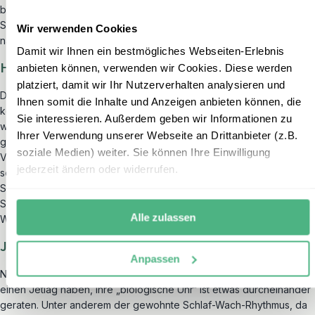
bei Neugeborenen führen kann.
Schwangere sollten aus diesem Grund auf nicht notwendige Reisen
Wir verwenden Cookies
nach Kuba verzichten.
Damit wir Ihnen ein bestmögliches Webseiten-Erlebnis
Hautversorgung
anbieten können, verwenden wir Cookies. Diese werden
platziert, damit wir Ihr Nutzerverhalten analysieren und
Die Sonne auf Kuba ist sehr stark. Selbst bei bedecktem Himmel,
Ihnen somit die Inhalte und Anzeigen anbieten können, die
können Sie sehr schnell einen Sonnenbrand erhalten. Daher ist es
Sie interessieren. Außerdem geben wir Informationen zu
wichtig, nicht zu lange in der Sonne zu sitzen und Ihren Körper
Ihrer Verwendung unserer Webseite an Drittanbieter (z.B.
gegen einen Sonnenbrand oder Sonnenstich zu schützen.
soziale Medien) weiter. Sie können Ihre Einwilligung
Vorkehrungen sollten Sie aus diesem Grund nicht nur am Strand,
jederzeit ändern oder widerrufen.
sondern auch bei Ausflügen und Stadtrundgängen treffen. Denken
Sie an ausreichend Sonnenschutzmittel, das Tragen einer
Sonnenbrille und einer Kopfbedeckung. Trinken Sie ausreichend
Alle zulassen
Wasser und machen Sie regelmäßig Pausen.
Jetlag
Anpassen
Nach dem Flug von Europa nach Kuba werden Sie wahrscheinlich
einen Jetlag haben, Ihre „biologische Uhr“ ist etwas durcheinander
geraten. Unter anderem der gewohnte Schlaf-Wach-Rhythmus, da