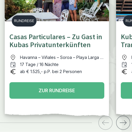
RUNDREISE
RU
Casas Particulares – Zu Gast in
Kub
Kubas Privatunterkünften
Tra
viel
Havanna – Viñales – Soroa – Playa Larga -
Trinidad – Santa Clara - Varadero
17 Tage / 16 Nächte
ab € 1.525,- p.P. bei 2 Personen
ZUR RUNDREISE