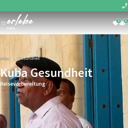
0
0
KUBA
Infos
Gesundheit
Kuba Gesundheit
Reisevorbereitung