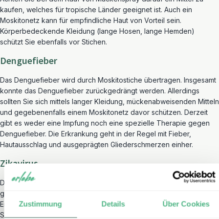
kaufen, welches für tropische Länder geeignet ist. Auch ein
Moskitonetz kann für empfindliche Haut von Vorteil sein.
Körperbedeckende Kleidung (lange Hosen, lange Hemden)
schützt Sie ebenfalls vor Stichen.
Denguefieber
Das Denguefieber wird durch Moskitostiche übertragen. Insgesamt
konnte das Denguefieber zurückgedrängt werden. Allerdings
sollten Sie sich mittels langer Kleidung, mückenabweisenden Mitteln
und gegebenenfalls einem Moskitonetz davor schützen. Derzeit
gibt es weder eine Impfung noch eine spezielle Therapie gegen
Denguefieber. Die Erkrankung geht in der Regel mit Fieber,
Hautausschlag und ausgeprägten Gliederschmerzen einher.
Zikavirus
Der Zika-Virus wird von Stechmücken übertragen und geht mit
grippeähnlichen Symptomen sowie Hautausschlag oder
Zustimmung
Details
Über Cookies
Entzündungen der Augenbindehaut einher. Vor allem für
Schwangere ist der Zika-Virus gefährlich, da es zu Fehlbildungen