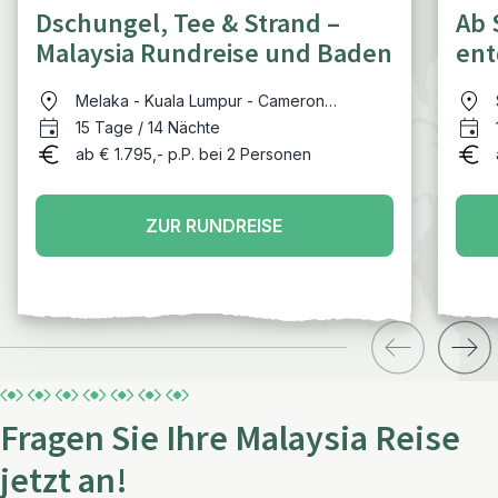
Dschungel, Tee & Strand –
Ab 
Malaysia Rundreise und Baden
ent
Melaka - Kuala Lumpur - Cameron
Highlands - Belum Regenwald - Pulau
15 Tage / 14 Nächte
Perhentian - Kuala Lumpur
ab € 1.795,- p.P. bei 2 Personen
ZUR RUNDREISE
Fragen Sie Ihre Malaysia Reise
jetzt an!