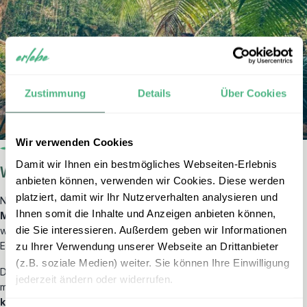
Zustimmung
Details
Über Cookies
Wir verwenden Cookies
Damit wir Ihnen ein bestmögliches Webseiten-Erlebnis
Wandern und Schwimmen am Wasserfall
anbieten können, verwenden wir Cookies. Diese werden
platziert, damit wir Ihr Nutzerverhalten analysieren und
Nach dem Frühstück ging es los zur
Wanderung zum Seri-
Ihnen somit die Inhalte und Anzeigen anbieten können,
Mahkota-Wasserfall
– ein echtes Highlight. Unsere Schuhe
die Sie interessieren. Außerdem geben wir Informationen
wurden mit einem speziellen Spray gegen Blutegel behandelt (auf
Englisch „leeches“), was erstaunlich gut funktionierte.
zu Ihrer Verwendung unserer Webseite an Drittanbieter
(z.B. soziale Medien) weiter. Sie können Ihre Einwilligung
Der Weg durch den ursprünglichen Dschungel war schmal,
jederzeit ändern oder widerrufen.
matschig und stellenweise abenteuerlich:
Über Baumstämme
klettern, Flussläufe überqueren, sich durchs Dickicht