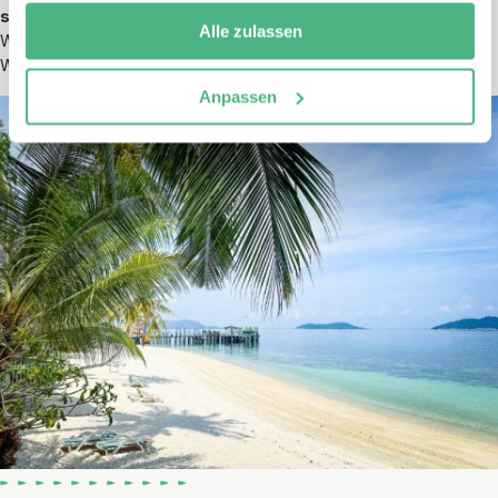
schlagen.
Als Belohnung wartete ein natürliches Becken am
Alle zulassen
Wasserfall – perfekt zum Schwimmen und Abkühlen nach der
Wanderung.
Anpassen