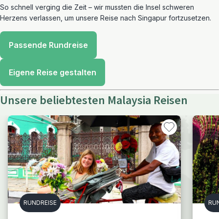
So schnell verging die Zeit – wir mussten die Insel schweren
Herzens verlassen, um unsere Reise nach Singapur fortzusetzen.
Passende Rundreise
Eigene Reise gestalten
Unsere beliebtesten Malaysia Reisen
RUNDREISE
RU