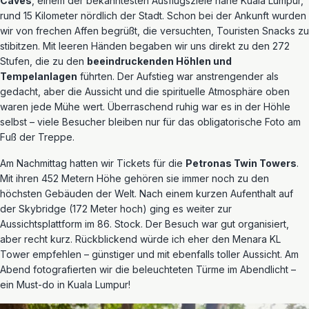
Caves
, einem der bekanntesten Ausflugsziele nahe Kuala Lumpur,
rund 15 Kilometer nördlich der Stadt. Schon bei der Ankunft wurden
wir von frechen Affen begrüßt, die versuchten, Touristen Snacks zu
stibitzen. Mit leeren Händen begaben wir uns direkt zu den 272
Stufen, die zu den
beeindruckenden Höhlen und
Tempelanlagen
führten. Der Aufstieg war anstrengender als
gedacht, aber die Aussicht und die spirituelle Atmosphäre oben
waren jede Mühe wert. Überraschend ruhig war es in der Höhle
selbst – viele Besucher bleiben nur für das obligatorische Foto am
Fuß der Treppe.
Am Nachmittag hatten wir Tickets für die
Petronas Twin Towers
.
Mit ihren 452 Metern Höhe gehören sie immer noch zu den
höchsten Gebäuden der Welt. Nach einem kurzen Aufenthalt auf
der Skybridge (172 Meter hoch) ging es weiter zur
Aussichtsplattform im 86. Stock. Der Besuch war gut organisiert,
aber recht kurz. Rückblickend würde ich eher den Menara KL
Tower empfehlen – günstiger und mit ebenfalls toller Aussicht. Am
Abend fotografierten wir die beleuchteten Türme im Abendlicht –
ein Must-do in Kuala Lumpur!