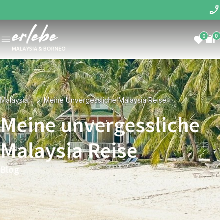
0
0
MALAYSIA & BORNEO
Malaysia
Meine Unvergessliche Malaysia Reise
Meine unvergessliche
Malaysia Reise
Blog