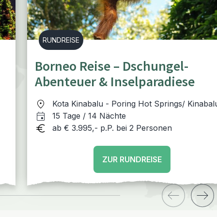
RUNDREISE
Borneo Reise – Dschungel-
Abenteuer & Inselparadiese
Kota Kinabalu - Poring Hot Springs/ Kinabal
Nationalpark - Sandakan mit Sepilok - Suka
15 Tage / 14 Nächte
Tabin - Kota Kinabalu - Pulau Gaya
ab € 3.995,- p.P. bei 2 Personen
ZUR RUNDREISE