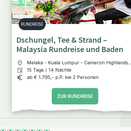
RUNDREISE
Dschungel, Tee & Strand –
Malaysia Rundreise und Baden
Melaka - Kuala Lumpur - Cameron Highlands 
Belum Regenwald - Pulau Perhentian - Kuala
15 Tage / 14 Nächte
Lumpur
ab € 1.795,- p.P. bei 2 Personen
ZUR RUNDREISE