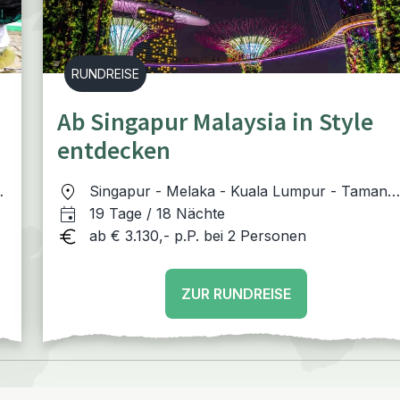
RUNDREISE
Ab Singapur Malaysia in Style
entdecken
-
Singapur - Melaka - Kuala Lumpur - Taman
Negara Nationalpark - Cameron Highlands -
19 Tage / 18 Nächte
Penang - Langkawi
ab € 3.130,- p.P. bei 2 Personen
ZUR RUNDREISE