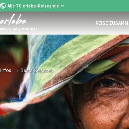
Alle 70 erlebe-Reiseziele
REISE ZUSAM
MALAYSIA & BORNEO
Infos
Beste Reisezeit