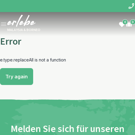
0
0
MALAYSIA & BORNEO
Error
e.type.replaceAll is not a function
Try again
Melden Sie sich für unseren