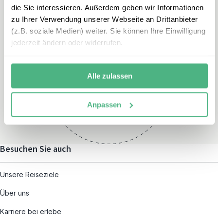
die Sie interessieren. Außerdem geben wir Informationen
zu Ihrer Verwendung unserer Webseite an Drittanbieter
(z.B. soziale Medien) weiter. Sie können Ihre Einwilligung
jederzeit ändern oder widerrufen.
Öffnungszeiten
Montag – Freitag:
Alle zulassen
08:00 – 19:00
und nach individueller
Anpassen
Terminvereinbarung
Besuchen Sie auch
Unsere Reiseziele
Über uns
Karriere bei erlebe