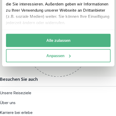
die Sie interessieren. Außerdem geben wir Informationen
zu Ihrer Verwendung unserer Webseite an Drittanbieter
(z.B. soziale Medien) weiter. Sie können Ihre Einwilligung
jederzeit ändern oder widerrufen.
Öffnungszeiten
Montag – Freitag:
Alle zulassen
08:00 – 19:00
und nach individueller
Anpassen
Terminvereinbarung
Besuchen Sie auch
Unsere Reiseziele
Über uns
Karriere bei erlebe