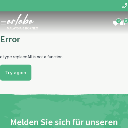
0
0
MALAYSIA & BORNEO
Error
e.type.replaceAll is not a function
Try again
Melden Sie sich für unseren