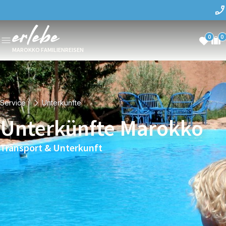
0
0
MAROKKO FAMILIENREISEN
Service
Unterkünfte
Unterkünfte Marokko
Transport & Unterkunft