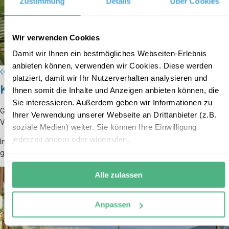
Zustimmung
Details
Über Cookies
Wir verwenden Cookies
Damit wir Ihnen ein bestmögliches Webseiten-Erlebnis
anbieten können, verwenden wir Cookies. Diese werden
platziert, damit wir Ihr Nutzerverhalten analysieren und
Kategorie 5: Komfortunterkunft
Ihnen somit die Inhalte und Anzeigen anbieten können, die
Sie interessieren. Außerdem geben wir Informationen zu
Genießen sie den Ausblick von der Dachterrasse Ihres Riads in
Fes
.
Ihrer Verwendung unserer Webseite an Drittanbieter (z.B.
Von hier aus haben Sie einen tollen Blick.
soziale Medien) weiter. Sie können Ihre Einwilligung
jederzeit ändern oder widerrufen.
In Ihrem individuell eingerichtenen Zimmer im Riad in Fes findet die
ganze Familie Platz. Kein Zimmer gleicht dem anderen.
Alle zulassen
Anpassen