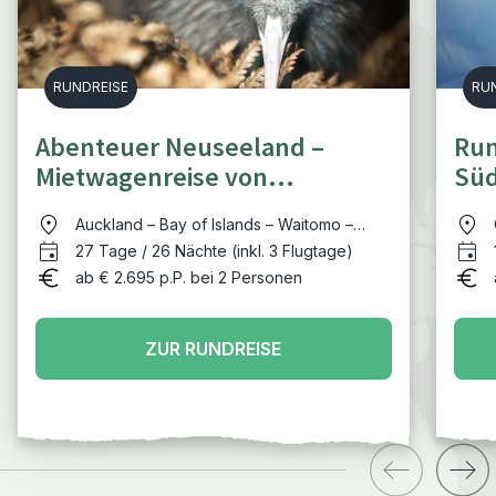
RUNDREISE
RU
Abenteuer Neuseeland –
Run
Mietwagenreise von
Süd
Palmenstränden zu
Ber
Auckland – Bay of Islands – Waitomo –
Gletscherseen
Matamata - Rotorua – Tongariro NP –
27 Tage / 26 Nächte (inkl. 3 Flugtage)
Wellington – Picton – Abel Tasman NP –
ab € 2.695 p.P. bei 2 Personen
Hokitika – Fox Gletscher – Queenstown –
Te Anau – Milford Sound – Catlins –
Dunedin – Akaroa - Christchurch
ZUR RUNDREISE