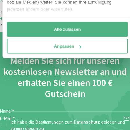
Neuseeland mit Kindern entdecken:
soziale Medien) weiter. Sie können Ihre Einwilligung
jederzeit ändern oder widerrufen.
•
Neuseeland Urlaub – mit Kindern das andere Ende der Welt
erkunden
•
Große Neuseeland Reise mit Kindern
Alle zulassen
Anpassen
Melden Sie sich für unseren
kostenlosen Newsletter an und
erhalten Sie einen 100 €
Gutschein
Name
*
E-Mail
*
Ich habe die Bestimmungen zum
Datenschutz
gelesen und
stimme diesen zu.