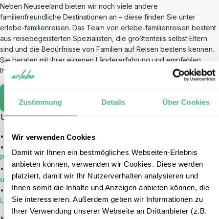
Neben Neuseeland bieten wir noch viele andere
familienfreundliche Destinationen an – diese finden Sie unter
erlebe-familienreisen. Das Team von erlebe-familienreisen besteht
aus reisebegeisterten Spezialisten, die größtenteils selbst Eltern
sind und die Bedürfnisse von Familien auf Reisen bestens kennen.
Sie beraten mit ihrer eigenen Ländererfahrung und empfehlen
Ihnen Highlights für Kinder vom Baby bis zum Teenager.
Weitere Familienreisen-Länder
Zustimmung
Details
Über Cookies
Unsere beliebtesten Rundreisen in Neuseeland:
•
3 Wochen Neuseeland – Vulkane, Gletscher & Fjorde
Wir verwenden Cookies
•
Abenteuer Neuseeland – Mietwagenreise von
Damit wir Ihnen ein bestmögliches Webseiten-Erlebnis
Palmenstränden zu Gletscherseen
anbieten können, verwenden wir Cookies. Diese werden
•
Rundreise Neuseeland Südinsel – Regenwälder, Bergseen
platziert, damit wir Ihr Nutzerverhalten analysieren und
und weite Strände
Ihnen somit die Inhalte und Anzeigen anbieten können, die
•
Gruppenreise Neuseeland – Abenteuerlich unterwegs im
Sie interessieren. Außerdem geben wir Informationen zu
Land der langen weißen Wolke
Ihrer Verwendung unserer Webseite an Drittanbieter (z.B.