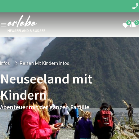
0
0
NEUSEELAND & SÜDSEE
Infos
Reisen Mit Kindern Infos
Neuseeland mit
Kindern
Abenteuer mit der ganzen Familie