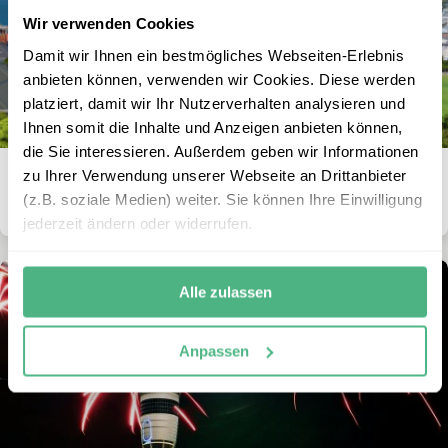
Wir verwenden Cookies
Damit wir Ihnen ein bestmögliches Webseiten-Erlebnis
anbieten können, verwenden wir Cookies. Diese werden
platziert, damit wir Ihr Nutzerverhalten analysieren und
Ihnen somit die Inhalte und Anzeigen anbieten können,
die Sie interessieren. Außerdem geben wir Informationen
zu Ihrer Verwendung unserer Webseite an Drittanbieter
Sehenswürdigkeiten Wellington: Ein Mix aus
(z.B. soziale Medien) weiter. Sie können Ihre Einwilligung
(meinen) Highlights & Geheimtipps
jederzeit ändern oder widerrufen.
Alle zulassen
Anpassen