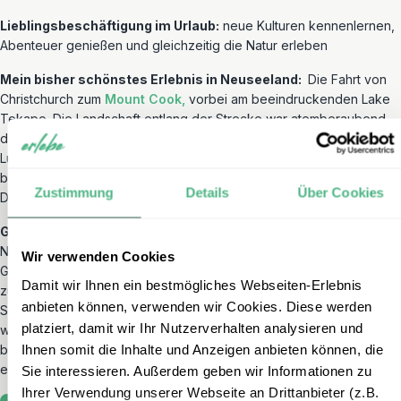
Lieblingsbeschäftigung im Urlaub:
neue Kulturen kennenlernen,
Abenteuer genießen und gleichzeitig die Natur erleben
Mein bisher schönstes Erlebnis in Neuseeland:
Die Fahrt von
Christchurch zum
Mount Cook,
vorbei am beeindruckenden Lake
Tekapo. Die Landschaft entlang der Strecke war atemberaubend –
die türkisfarbenen Gewässer des Lake Tekapo mit den bunten
Lupinenblüten und dem klaren Sternenhimmel bei Nacht. Die Fahrt
bis zum Mount Cook wird auch als eine der schönsten Scenic-
Zustimmung
Details
Über Cookies
Drives Neuseelands bezeichnet.
Ginas Reisetipp für Neuseeland:
Die
Bay of Islands
auf der
Nordinsel Neuseelands bietet mit über 140 Inseln die perfekte
Wir verwenden Cookies
Grundlage für Boots- und Kajakfahrten. Ein Highlight ist die Tour
Damit wir Ihnen ein bestmögliches Webseiten-Erlebnis
zum Hole in the Rock. Zusätzlich lege ich Ihnen, besonders im
anbieten können, verwenden wir Cookies. Diese werden
Sommer, die
Coromandel-Halbinsel
ans Herz. Hier erwarten Sie
platziert, damit wir Ihr Nutzerverhalten analysieren und
wunderschöne Strände, Wanderungen im Regenwald und der
Ihnen somit die Inhalte und Anzeigen anbieten können, die
berühmte Hot Water Beach, an dem Sie sich mit einer Schaufel Ihre
eigene natürliche heiße Quelle graben können.
Sie interessieren. Außerdem geben wir Informationen zu
Ihrer Verwendung unserer Webseite an Drittanbieter (z.B.