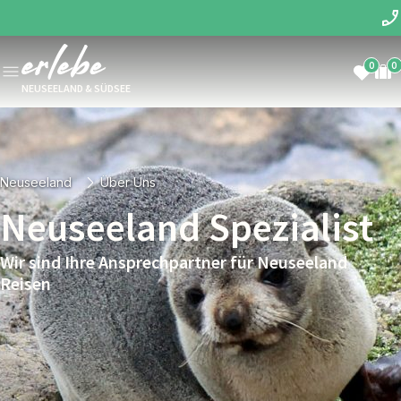
0
0
NEUSEELAND & SÜDSEE
Neuseeland
Über Uns
Neuseeland Spezialist
Wir sind Ihre Ansprechpartner für Neuseeland
Reisen