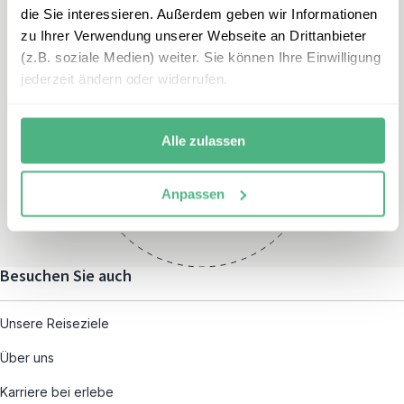
die Sie interessieren. Außerdem geben wir Informationen
zu Ihrer Verwendung unserer Webseite an Drittanbieter
(z.B. soziale Medien) weiter. Sie können Ihre Einwilligung
jederzeit ändern oder widerrufen.
Öffnungszeiten
Montag – Freitag:
Alle zulassen
08:00 – 19:00
und nach individueller
Anpassen
Terminvereinbarung
Besuchen Sie auch
Unsere Reiseziele
Über uns
Karriere bei erlebe