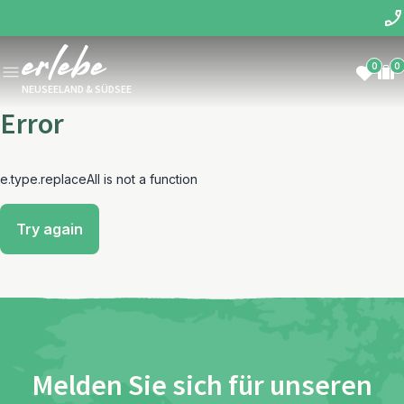
0
0
NEUSEELAND & SÜDSEE
Error
e.type.replaceAll is not a function
Try again
Melden Sie sich für unseren