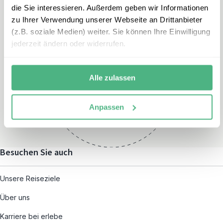
die Sie interessieren. Außerdem geben wir Informationen
zu Ihrer Verwendung unserer Webseite an Drittanbieter
(z.B. soziale Medien) weiter. Sie können Ihre Einwilligung
jederzeit ändern oder widerrufen.
Öffnungszeiten
Montag – Freitag:
Alle zulassen
08:00 – 19:00
und nach individueller
Anpassen
Terminvereinbarung
Besuchen Sie auch
Unsere Reiseziele
Über uns
Karriere bei erlebe