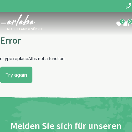
0
0
NEUSEELAND & SÜDSEE
Error
e.type.replaceAll is not a function
Try again
Melden Sie sich für unseren