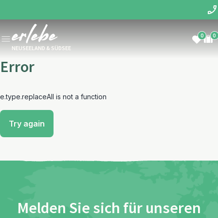
0
0
NEUSEELAND & SÜDSEE
Error
e.type.replaceAll is not a function
Try again
Melden Sie sich für unseren