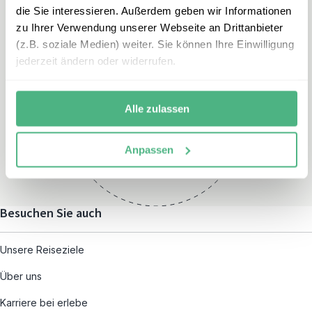
die Sie interessieren. Außerdem geben wir Informationen
zu Ihrer Verwendung unserer Webseite an Drittanbieter
(z.B. soziale Medien) weiter. Sie können Ihre Einwilligung
jederzeit ändern oder widerrufen.
Öffnungszeiten
Montag – Freitag:
Alle zulassen
08:00 – 19:00
und nach individueller
Anpassen
Terminvereinbarung
Besuchen Sie auch
Unsere Reiseziele
Über uns
Karriere bei erlebe