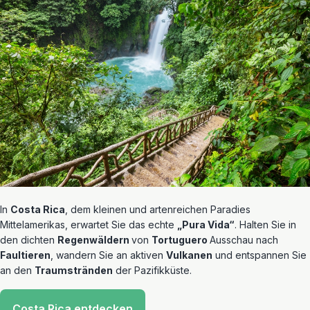
In
Costa Rica
, dem kleinen und artenreichen Paradies
Mittelamerikas, erwartet Sie das echte
„Pura Vida“
. Halten Sie in
den dichten
Regenwäldern
von
Tortuguero
Ausschau nach
Faultieren
, wandern Sie an aktiven
Vulkanen
und entspannen Sie
an den
Traumstränden
der Pazifikküste.
Costa Rica entdecken