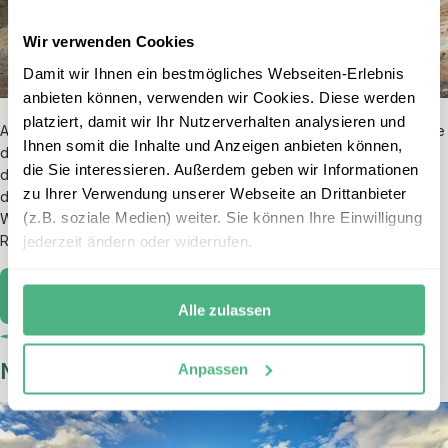
Wir verwenden Cookies
Damit wir Ihnen ein bestmögliches Webseiten-Erlebnis
anbieten können, verwenden wir Cookies. Diese werden
platziert, damit wir Ihr Nutzerverhalten analysieren und
Am anderen Ende der Welt begrüßt Sie
Neuseeland
. Erkunden Sie
Ihnen somit die Inhalte und Anzeigen anbieten können,
die tiefen
Fjorde
der Südinsel
bei einer
Bootstour
, wandern Sie
die Sie interessieren. Außerdem geben wir Informationen
durch dichte,
prähistorische Regenwälder
und entdecken Sie
zu Ihrer Verwendung unserer Webseite an Drittanbieter
die faszinierende Kultur der
Māori
sowie die geothermalen
(z.B. soziale Medien) weiter. Sie können Ihre Einwilligung
Wunder rund um
Rotorua
. Wie viele Schafe Sie wohl auf Ihrer
Reise zählen?
jederzeit ändern oder widerrufen.
Neuseeland entdecken
Alle zulassen
Norwegen
Anpassen