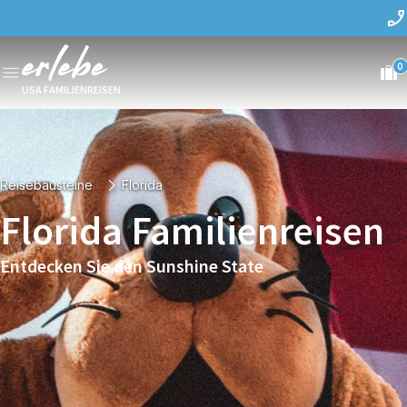
0
USA FAMILIENREISEN
Reisebausteine
Florida
Florida Familienreisen
Entdecken Sie den Sunshine State