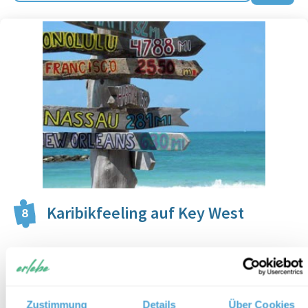
Karibikfeeling auf Key West
8
Reiseform:
Individualbaustein mit Mietwagen und Ausflug
Reisedauer:
3 Tage/ 2 Nächte
Reiseroute:
Key West
Zustimmung
Details
Über Cookies
Reisepreis:
ab € 350,- pro Person