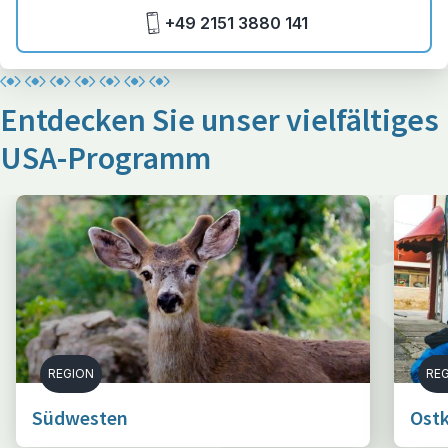
+49 2151 3880 141
Entdecken Sie unser vielfältiges
USA-Programm
REGION
RE
Südwesten
Ost