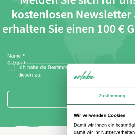
Melden Sie sich für un
kostenlosen Newsletter
erhalten Sie einen 100 € 
Name
*
E-Mail
*
Ich habe die Bestimmungen zum
Datenschutz
gel
diesen zu.
Zustimmung
Anmelden
Wir verwenden Cookies
Damit wir Ihnen ein bestmögl
damit wir Ihr Nutzerverhalten