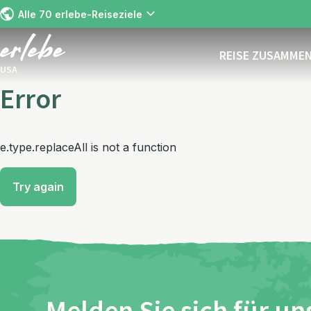
Alle 70 erlebe-Reiseziele
REISE ZUSAMME
USA
Error
e.type.replaceAll is not a function
Try again