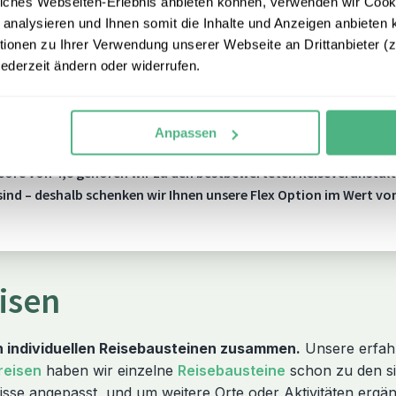
iches Webseiten-Erlebnis anbieten können, verwenden wir Cooki
 analysieren und Ihnen somit die Inhalte und Anzeigen anbieten k
onen zu Ihrer Verwendung unserer Webseite an Drittanbieter (z.
jederzeit ändern oder widerrufen.
Anpassen
core von 4,8 gehören wir zu den bestbewerteten Reiseveranstalt
 sind – deshalb schenken wir Ihnen unsere Flex Option im Wert vo
isen
en individuellen Reisebausteinen zusammen.
Unsere erfahr
reisen
haben wir einzelne
Reisebausteine
schon zu den si
sse angepasst, und um weitere Orte oder Aktivitäten ergä