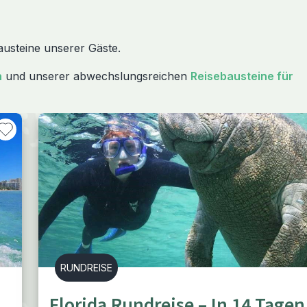
austeine unserer Gäste.
n
und unserer abwechslungsreichen
Reisebausteine für
RUNDREISE
Florida Rundreise – In 14 Tagen