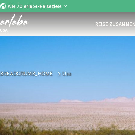
Alle 70 erlebe-Reiseziele
REISE ZUSAMME
USA
BREADCRUMB_HOME
Usa