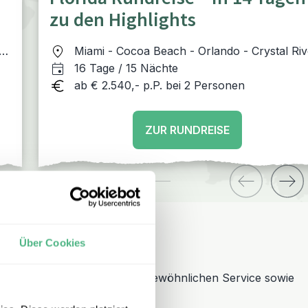
zu den Highlights
-
Miami - Cocoa Beach - Orlando - Crystal Riv
- St. Pete Beach - Everglades - Key West -
16 Tage / 15 Nächte
Upper Keys
ab € 2.540,- p.P. bei 2 Personen
ZUR RUNDREISE
Über Cookies
schland und steht für außergewöhnlichen Service sowie