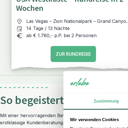
Wochen
Las Vegas – Zion Nationalpark – Grand Canyo
(South Rim) – Route 66 (Kingman) – Los
14 Tage / 13 Nächte
Angeles - Highway 1 (Morro Bay) – San
ab € 1.780,- p.P. bei 2 Personen
Francisco
ZUR RUNDREISE
So begeistert sind unsere 
Zustimmung
Mit einer hervorragenden Bewertung auf Trustpilot zählt 
Wir verwenden Cookies
erstklassige Kundenberatung.