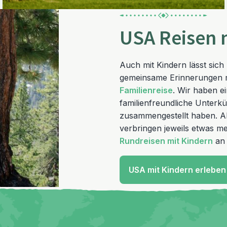
USA Reisen 
Auch mit Kindern lässt sic
gemeinsame Erinnerungen mi
Familienreise
. Wir haben e
familienfreundliche Unterkü
zusammengestellt haben. Al
verbringen jeweils etwas m
Rundreisen mit Kindern
an 
USA mit Kindern erleben