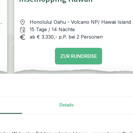
n
Honolulu/ Oahu - Volcano NP/ Hawaii Island 
Kona/ Hawaii Island - Waimea/ Kauai -
15 Tage / 14 Nächte
Makawao/ Maui - Lahaina/ Maui
ab € 3.330,- p.P. bei 2 Personen
ZUR RUNDREISE
Gäste
Details
erlebe zu den
bestbewerteten Reiseveranstaltern
in Deut