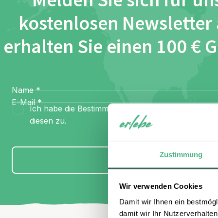
Melden Sie sich für un
kostenlosen Newsletter
erhalten Sie einen 100 € 
Name
*
E-Mail
*
Ich habe die Bestimmungen zum
Datenschutz
gel
diesen zu.
Zustimmung
Anmelden
Wir verwenden Cookies
Damit wir Ihnen ein bestmögl
damit wir Ihr Nutzerverhalten