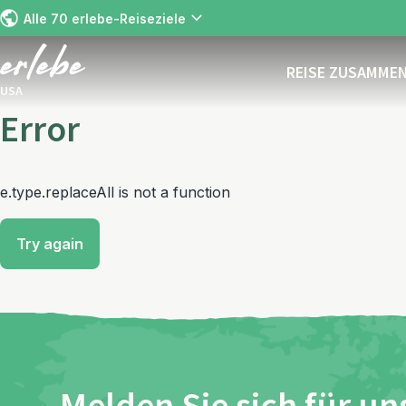
Alle 70 erlebe-Reiseziele
REISE ZUSAMME
USA
Error
e.type.replaceAll is not a function
Try again