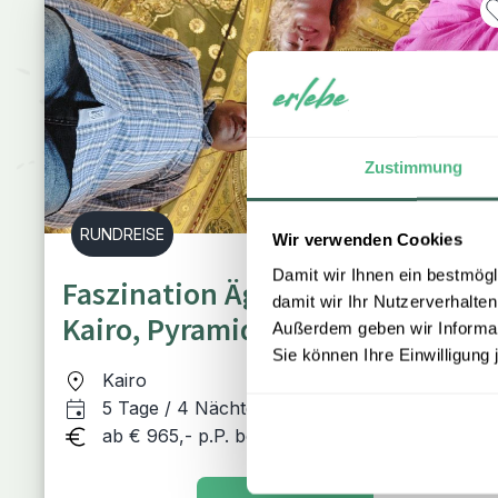
Zustimmung
RUNDREISE
Wir verwenden Cookies
Damit wir Ihnen ein bestmögl
Faszination Ägypten: 5 Tage
damit wir Ihr Nutzerverhalten
Kairo, Pyramiden & das Grand
Außerdem geben wir Informati
Sie können Ihre Einwilligung 
Egyptian Museum
Kairo
5 Tage / 4 Nächte
ab € 965,- p.P. bei 2 Personen