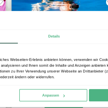
Details
RUNDREISE
iches Webseiten-Erlebnis anbieten können, verwenden wir Cooki
Ägypten Highlights: Kultur und
 analysieren und Ihnen somit die Inhalte und Anzeigen anbieten k
Baden in 10 Tagen
onen zu Ihrer Verwendung unserer Webseite an Drittanbieter (z.
jederzeit ändern oder widerrufen.
Kairo – Luxor – El Quseir
10 Tage / 9 Nächte
ab € 1.370,- p.P. bei 2 Personen
Anpassen