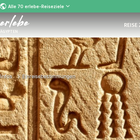
Alle 70 erlebe-Reiseziele
REISE
ÄGYPTEN
Infos
Einreisebestimmungen