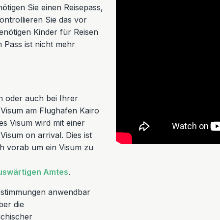
ötigen Sie einen Reisepass,
ntrollieren Sie das vor
benötigen Kinder für Reisen
m Pass ist nicht mehr
n oder auch bei Ihrer
in Visum am Flughafen Kairo
es Visum wird mit einer
isum on arrival. Dies ist
ich vorab um ein Visum zu
uswärtigen Amtes
.
 Bestimmungen anwendbar
ber die
ichischer