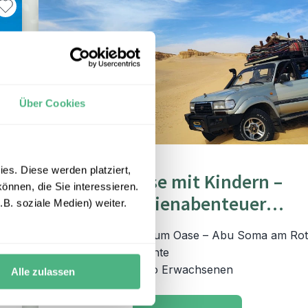
Über Cookies
RUNDREISE
es. Diese werden platziert,
Ägypten Reise mit Kindern –
önnen, die Sie interessieren.
Kurzes Familienabenteuer
B. soziale Medien) weiter.
zwischen Pyramiden, Oase und
Kairo – El Fayoum Oase – Abu Soma am Roten
Meer
Meer
8 Tage / 7 Nächte
ab € 1.535,- pro Erwachsenen
Alle zulassen