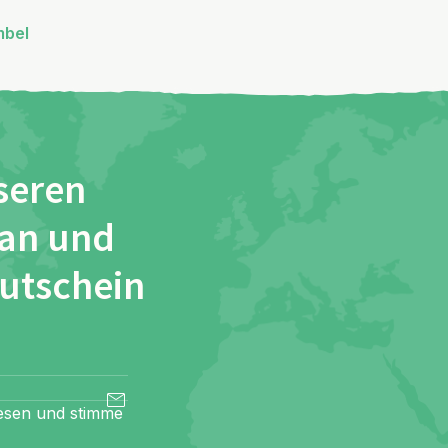
mbel
seren
 an und
Gutschein
esen und stimme