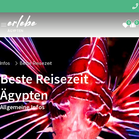
0
0
ÄGYPTEN
Infos
Beste Reisezeit
Beste Reisezeit
Ägypten
Allgemeine Infos