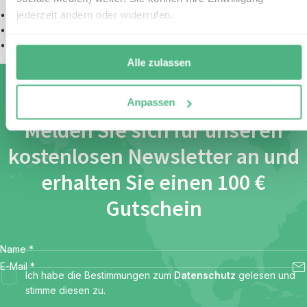
jederzeit ändern oder widerrufen.
•
Ägypten Highlights: Kultur und Baden in 10 Tagen
•
Entlang des Nils – Ägyptenreise von Kairo nach Abu Simbel
•
Ägypten pur – Highlights und Entspannung
Alle zulassen
Anpassen
Melden Sie sich für unseren
kostenlosen Newsletter an und
erhalten Sie einen 100 €
Gutschein
Name
*
E-Mail
*
Ich habe die Bestimmungen zum
Datenschutz
gelesen und
stimme diesen zu.