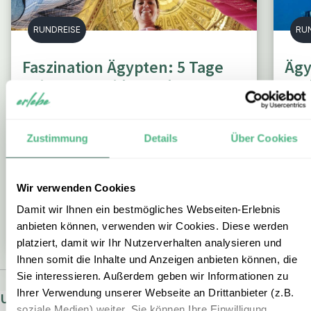
RUNDREISE
RU
Faszination Ägypten: 5 Tage
Ägy
Kairo, Pyramiden & das Grand
und
Egyptian Museum
Kairo
5 Tage / 4 Nächte
Zustimmung
Details
Über Cookies
ab € 965,- p.P. bei 2 Personen
Wir verwenden Cookies
ZUR RUNDREISE
Damit wir Ihnen ein bestmögliches Webseiten-Erlebnis
anbieten können, verwenden wir Cookies. Diese werden
platziert, damit wir Ihr Nutzerverhalten analysieren und
Ihnen somit die Inhalte und Anzeigen anbieten können, die
Sie interessieren. Außerdem geben wir Informationen zu
Ihrer Verwendung unserer Webseite an Drittanbieter (z.B.
Unsere beliebtesten Rundreisen in Ägypten:
soziale Medien) weiter. Sie können Ihre Einwilligung