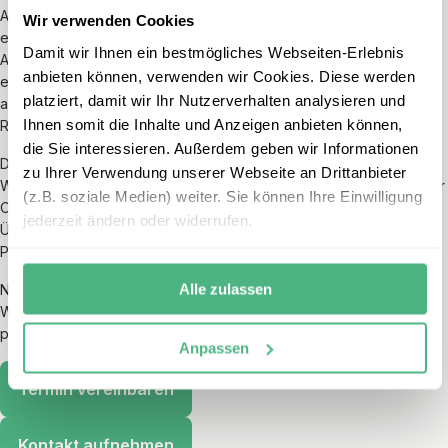
Als Mitglied des Deutschen Reiseverbandes (
DRV
) engagiert sich
Wir verwenden Cookies
erlebe für wichtige Themen wie Nachhaltigkeit, Kinderschutz und
Damit wir Ihnen ein bestmögliches Webseiten-Erlebnis
Ausbildung. Dank der Partnerschaft mit
AER
(Arbeitsgemeinschaft
anbieten können, verwenden wir Cookies. Diese werden
europäische Reiseunternehmen) profitieren Sie u.a. von
platziert, damit wir Ihr Nutzerverhalten analysieren und
ausgezeichneten Flugtarifen. Unser Partner
DRSF
(Deutscher
Ihnen somit die Inhalte und Anzeigen anbieten können,
Reisesicherungsfonds) schützt Sie im Fall unserer Insolvenz.
die Sie interessieren. Außerdem geben wir Informationen
Darüber hinaus möchten wir mit unseren Reisen eine positive
zu Ihrer Verwendung unserer Webseite an Drittanbieter
Wirkung erzielen – für Reisende selbst sowie für die Menschen vor
(z.B. soziale Medien) weiter. Sie können Ihre Einwilligung
Ort. Deshalb stellt sich erlebe regelmäßig einer neutralen
jederzeit ändern oder widerrufen.
Überprüfung der Nachhaltigkeit unserer Reisen und internen
Prozesse durch Travelife.
Alle zulassen
Nehmen Sie gerne telefonisch oder per E-Mail Kontakt mit uns auf.
Wir freuen uns, Ihren Australien Urlaub gemeinsam mit Ihnen zu
planen!
Anpassen
Termin vereinbaren
Kontakt aufnehmen