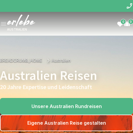
0
0
AUSTRALIEN
BREADCRUMB_HOME
Australien
Australien Reisen
20 Jahre Expertise und Leidenschaft
Unsere Australien Rundreisen
Eigene Australien Reise gestalten