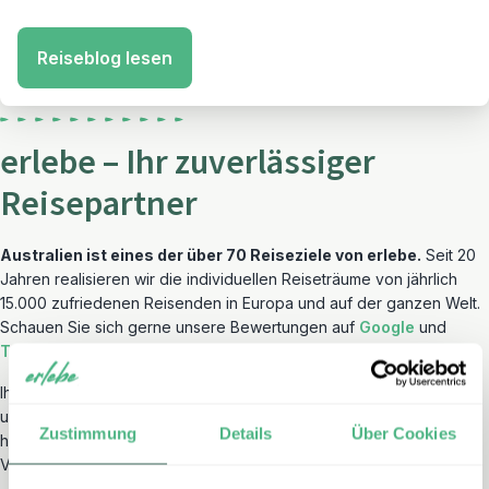
Reiseblog lesen
erlebe – Ihr zuverlässiger
Reisepartner
Australien ist eines der über 70 Reiseziele von erlebe.
Seit 20
Jahren realisieren wir die individuellen Reiseträume von jährlich
15.000 zufriedenen Reisenden in Europa und auf der ganzen Welt.
Schauen Sie sich gerne unsere Bewertungen auf
Google
und
Trustpilot
an.
Ihre Sicherheit steht für uns an oberster Stelle. Deshalb wählen wir
unsere Partner sehr bewusst aus und ermöglichen Ihnen bei
Zustimmung
Details
Über Cookies
höchster Individualität alle Vorzüge einer organisierten
Veranstalterreise.