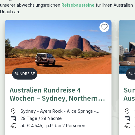
unserer abwechslungsreichen
Reisebausteine
für Ihren Australien
Urlaub an.
RUNDREISE
RU
Australien Rundreise 4
Su
Wochen – Sydney, Northern
Aus
Territory und Ostküste
Out
Sydney - Ayers Rock - Alice Springs -
Darwin - Kakadu NP - Cairns - Cape
29 Tage / 28 Nächte
Tribulation - Great Barrier Reef - Atherton
ab € 4.545,- p.P. bei 2 Personen
Tablelands - Mission Beach - Airlie Beach -