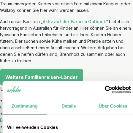
Traum eines jeden Kindes von einem Foto mit einem Känguru oder
Wallaby können Sie hier wahr werden lassen.
Auch unser Baustein „
Aktiv auf der Farm im Outback
“ bietet sich
hervorragend in Australien für Kinder an. Hier können Sie an einem
typischen Farmleben teilnehmen und mit Ihren Kindern Hühner
füttern, Eier suchen sowie Kühe melken und Pferde satteln und
dann anschließend einen Ausritt machen. Weitere Aufgaben bei
denen Sie helfen dürfen sind, Brennholz zu sammeln oder auch
Kühe zu treiben.
Weitere Familienreisen-Länder
Unsere beliebtesten Rundreisen in Australien:
•
Australien Rundreise 4 Wochen – Sydney, Northern Territory
Zustimmung
Details
Über Cookies
und Ostküste
•
3 Wochen Australien – Von Sydney zum Ayers Rock & Great
Barrier Reef
•
Australien Roadtrip entlang der Südküste – Kultur, Koalas
Wir verwenden Cookies