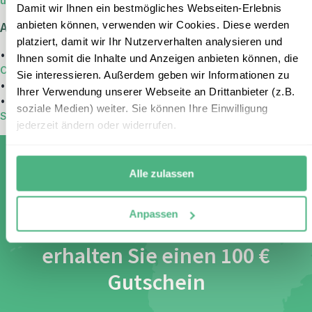
und Kängurus
Damit wir Ihnen ein bestmögliches Webseiten-Erlebnis
anbieten können, verwenden wir Cookies. Diese werden
Australien mit Kindern entdecken:
platziert, damit wir Ihr Nutzerverhalten analysieren und
•
Entspannte Australien Familienreise: Von Brisbane nach
Ihnen somit die Inhalte und Anzeigen anbieten können, die
Cairns in drei Wochen
Sie interessieren. Außerdem geben wir Informationen zu
•
Australien mit Kindern: Familienrundreise durch Down Under
Ihrer Verwendung unserer Webseite an Drittanbieter (z.B.
•
Australien Rundreise mit Kindern entlang der Südküste von
soziale Medien) weiter. Sie können Ihre Einwilligung
Sydney nach Adelaide
jederzeit ändern oder widerrufen.
Alle zulassen
Melden Sie sich für unseren
Anpassen
kostenlosen Newsletter an und
erhalten Sie einen 100 €
Gutschein