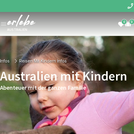
0
0
AUSTRALIEN
Infos
Reisen Mit Kindern Infos
Australien mit Kindern
Abenteuer mit der ganzen Familie