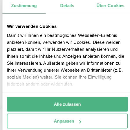
Zustimmung
Details
Über Cookies
Hobart – zu Gast beim Teufel
8
Wir verwenden Cookies
Damit wir Ihnen ein bestmögliches Webseiten-Erlebnis
anbieten können, verwenden wir Cookies. Diese werden
Reiseform:
Individualbaustein
platziert, damit wir Ihr Nutzerverhalten analysieren und
Reisedauer:
3 Tage / 2 Nächte
Ihnen somit die Inhalte und Anzeigen anbieten können, die
Reiseroute:
Hobart
Sie interessieren. Außerdem geben wir Informationen zu
Reisepreis:
ab € 355,- p.P. bei 2 Personen
Ihrer Verwendung unserer Webseite an Drittanbieter (z.B.
Mietwagen:
ab € 50,- p.P. bei 2 Personen
soziale Medien) weiter. Sie können Ihre Einwilligung
Mehr Informationen
jederzeit ändern oder widerrufen.
+
ZUM REISEBAUSTEIN
Alle zulassen
Anpassen