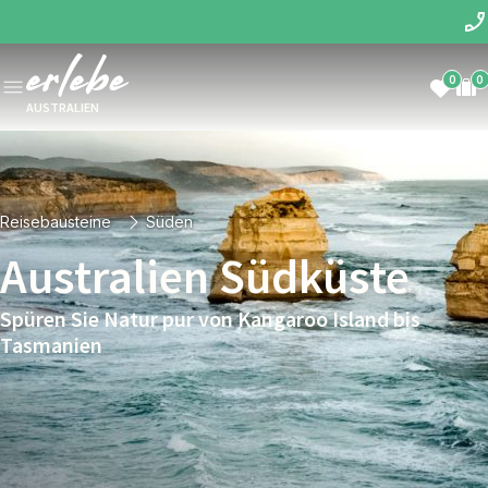
0
0
AUSTRALIEN
Reisebausteine
Süden
Australien Südküste
Spüren Sie Natur pur von Kangaroo Island bis
Tasmanien