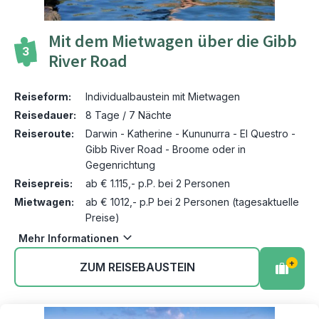
Mit dem Mietwagen über die Gibb
3
River Road
Reiseform:
Individualbaustein mit Mietwagen
Reisedauer:
8 Tage / 7 Nächte
Reiseroute:
Darwin - Katherine - Kununurra - El Questro -
Gibb River Road - Broome oder in
Gegenrichtung
Reisepreis:
ab € 1.115,- p.P. bei 2 Personen
Mietwagen:
ab € 1012,- p.P bei 2 Personen (tagesaktuelle
Preise)
Mehr Informationen
+
ZUM REISEBAUSTEIN