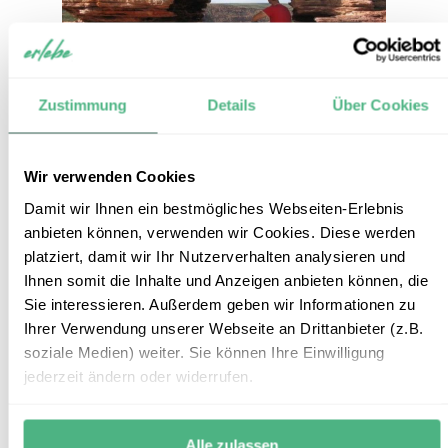
Zustimmung
Details
Über Cookies
Weiter wilder Westen –
Wir verwenden Cookies
Campingtour von Perth nach
7
Damit wir Ihnen ein bestmögliches Webseiten-Erlebnis
Broome
anbieten können, verwenden wir Cookies. Diese werden
platziert, damit wir Ihr Nutzerverhalten analysieren und
Reiseform:
Gruppenbaustein - Camping Safari (min 4 -
Ihnen somit die Inhalte und Anzeigen anbieten können, die
max 13 Perseonen)
Sie interessieren. Außerdem geben wir Informationen zu
Reisedauer:
9 Tage / 8 Nächte
Ihrer Verwendung unserer Webseite an Drittanbieter (z.B.
Reiseroute:
Perth – Exmouth – Broome
soziale Medien) weiter. Sie können Ihre Einwilligung
Reisepreis:
ab € 1.724,- p.P.
jederzeit ändern oder widerrufen.
Mehr Informationen
+
ZUM REISEBAUSTEIN
Alle zulassen