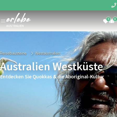
0
0
AUSTRALIEN
Reisebausteine
Westaustralien
Australien Westküste
Entdecken Sie Quokkas & die Aboriginal-Kultur