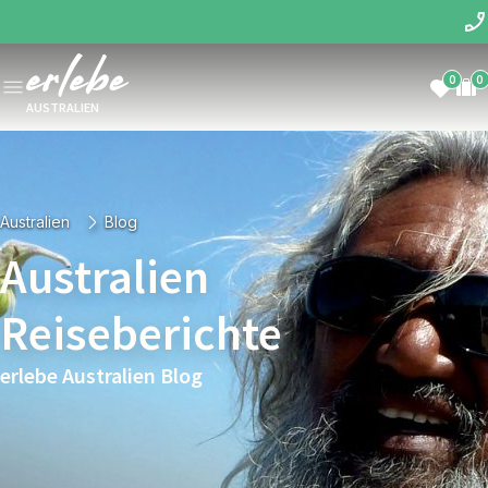
0
0
AUSTRALIEN
Australien
Blog
Australien
Reiseberichte
erlebe Australien Blog