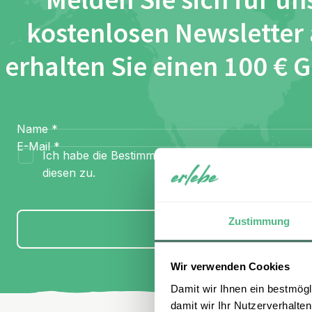
Melden Sie sich für un
kostenlosen Newsletter
erhalten Sie einen 100 € 
Name
*
E-Mail
*
Ich habe die Bestimmungen zum
Datenschutz
gel
diesen zu.
Zustimmung
Anmelden
Wir verwenden Cookies
Damit wir Ihnen ein bestmögl
damit wir Ihr Nutzerverhalten