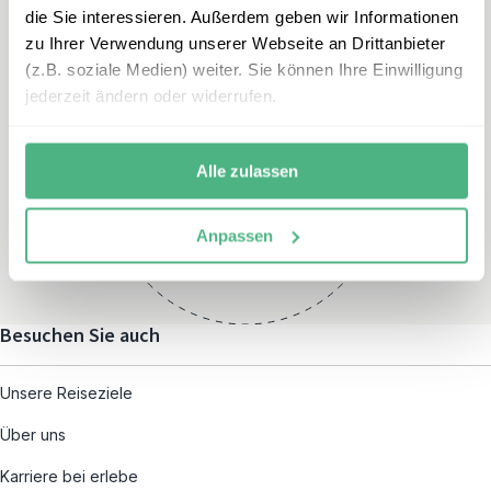
die Sie interessieren. Außerdem geben wir Informationen
zu Ihrer Verwendung unserer Webseite an Drittanbieter
(z.B. soziale Medien) weiter. Sie können Ihre Einwilligung
jederzeit ändern oder widerrufen.
Öffnungszeiten
Montag – Freitag:
Alle zulassen
08:00 – 19:00
und nach individueller
Anpassen
Terminvereinbarung
Besuchen Sie auch
Unsere Reiseziele
Über uns
Karriere bei erlebe