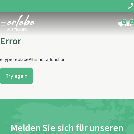
0
0
AUSTRALIEN
Error
e.type.replaceAll is not a function
Try again
Melden Sie sich für unseren