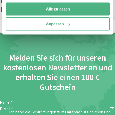
Kontaktieren Sie unsere
Reisespezialisten
Alle zulassen
Anpassen
There was an error loading your form
Melden Sie sich für unseren
kostenlosen Newsletter an und
erhalten Sie einen 100 €
Gutschein
Name
*
E-Mail
*
Ich habe die Bestimmungen zum
Datenschutz
gelesen und