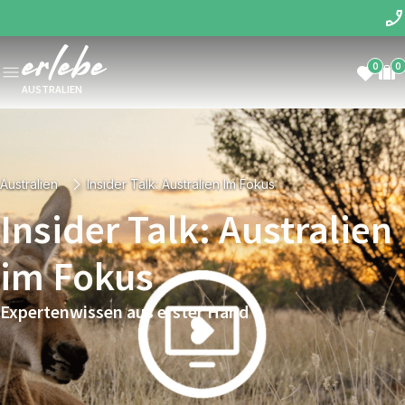
0
0
AUSTRALIEN
Australien
Insider Talk: Australien Im Fokus
Insider Talk: Australien
im Fokus
Expertenwissen aus erster Hand