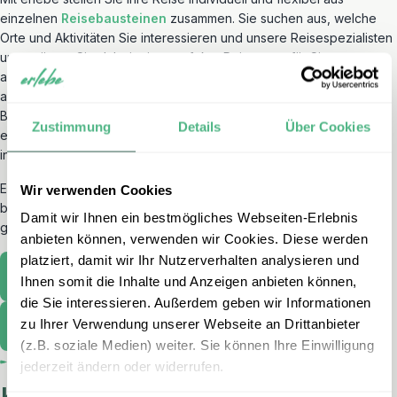
einzelnen
Reisebausteinen
zusammen. Sie suchen aus, welche
Orte und Aktivitäten Sie interessieren und unsere Reisespezialisten
unterstützen Sie dabei, eine perfekte Reiseroute für Sie
auszuarbeiten. Ob eine Fahrt entlang der Great Ocean Road, eine
abendliche Hafenrundfahrt in Sydney, Schnorcheln am Great
Barrier Reef oder eine Nacht im Outback – Sie kombinieren
Zustimmung
Details
Über Cookies
einzelne Erlebnisse ganz nach Ihren Wünschen zu einer
individuellen Rundreise.
Entdecken Sie auch unsere individuell anpassbaren Rundreisen,
Wir verwenden Cookies
bei denen wir bereits die Reisebausteine in passende Reihenfolge
Damit wir Ihnen ein bestmögliches Webseiten-Erlebnis
gebracht haben. Wir freuen uns auf die Reiseplanung mit Ihnen!
anbieten können, verwenden wir Cookies. Diese werden
platziert, damit wir Ihr Nutzerverhalten analysieren und
Rundreisen entdecken
Ihnen somit die Inhalte und Anzeigen anbieten können,
die Sie interessieren. Außerdem geben wir Informationen
zu Ihrer Verwendung unserer Webseite an Drittanbieter
Reisebausteine entdecken
(z.B. soziale Medien) weiter. Sie können Ihre Einwilligung
jederzeit ändern oder widerrufen.