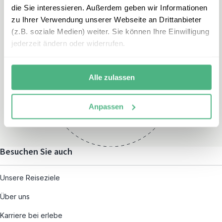
die Sie interessieren. Außerdem geben wir Informationen
zu Ihrer Verwendung unserer Webseite an Drittanbieter
(z.B. soziale Medien) weiter. Sie können Ihre Einwilligung
jederzeit ändern oder widerrufen.
Öffnungszeiten
Montag – Freitag:
Alle zulassen
08:00 – 19:00
und nach individueller
Anpassen
Terminvereinbarung
Besuchen Sie auch
Unsere Reiseziele
Über uns
Karriere bei erlebe