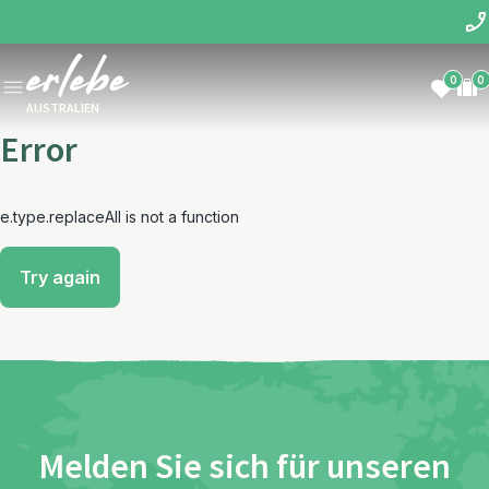
0
0
AUSTRALIEN
Error
e.type.replaceAll is not a function
Try again
Melden Sie sich für unseren