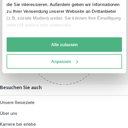
die Sie interessieren. Außerdem geben wir Informationen
zu Ihrer Verwendung unserer Webseite an Drittanbieter
(z.B. soziale Medien) weiter. Sie können Ihre Einwilligung
jederzeit ändern oder widerrufen.
Öffnungszeiten
Montag – Freitag:
Alle zulassen
08:00 – 19:00
und nach individueller
Anpassen
Terminvereinbarung
Besuchen Sie auch
Unsere Reiseziele
Über uns
Karriere bei erlebe