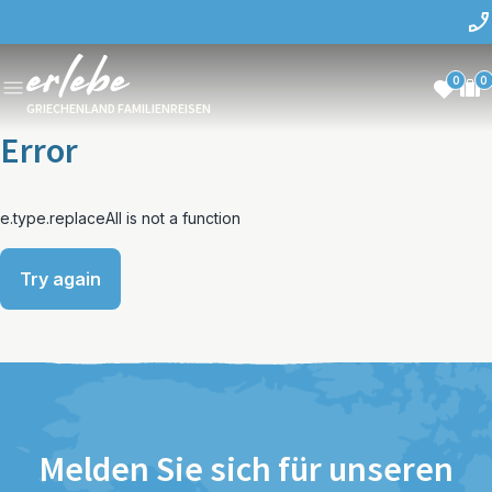
0
0
GRIECHENLAND FAMILIENREISEN
Error
e.type.replaceAll is not a function
Try again
Melden Sie sich für unseren