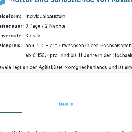
eiseform:
Individualbaustein
eisedauer:
3 Tage / 2 Nächte
eiseroute:
Kavala
eisepreis:
ab € 215,- pro Erwachsen in der Hochsaisonen
ab € 150,- pro Kind bis 11 Jahre in der Hochsa
avala liegt an der Ägäisküste Nordgriechenlands und ist ein
harmante Stadt voller Geschichte und Gemütlichkeit. Eine d
eeindruckendsten Sehenswürdigkeiten ist das beeindrucke
amares-Aquädukt
, ein Bauwerk aus osmanischer Zeit, das
ie eine Steinbrücke durch die Stadt zieht. Das Aquädukt ist 
ur schön anzusehen, sondern erinnert auch an die reiche
Details
ergangenheit Kavalas. Ganz in der Nähe befinden sich die
usgrabungen von Phillipi. Haben Sie genug von der Stadt? 
mgebung finden Sie wunderschöne Sandstrände.