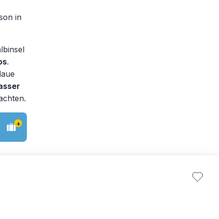
son in
lbinsel
os
.
laue
asser
achten.
+