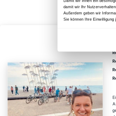
Damit wir Ihnen ein bestmögl
damit wir Ihr Nutzerverhalten
Außerdem geben wir Informati
Sie können Ihre Einwilligung 
R
R
R
R
E
A
g