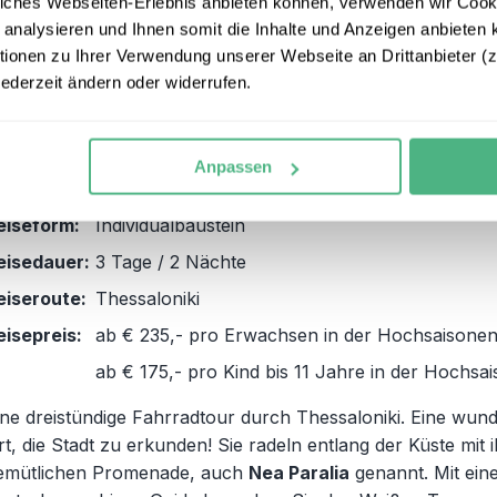
iches Webseiten-Erlebnis anbieten können, verwenden wir Cooki
 analysieren und Ihnen somit die Inhalte und Anzeigen anbieten k
ZUM REISEBAUSTEIN
onen zu Ihrer Verwendung unserer Webseite an Drittanbieter (z.
jederzeit ändern oder widerrufen.
Auf zwei Rädern durch Thessaloni
3
Anpassen
eiseform:
Individualbaustein
eisedauer:
3 Tage / 2 Nächte
eiseroute:
Thessaloniki
eisepreis:
ab € 235,- pro Erwachsen in der Hochsaisone
ab € 175,- pro Kind bis 11 Jahre in der Hochsa
ine dreistündige Fahrradtour durch Thessaloniki. Eine wun
rt, die Stadt zu erkunden! Sie radeln entlang der Küste mit 
emütlichen Promenade, auch
Nea Paralia
genannt. Mit ein