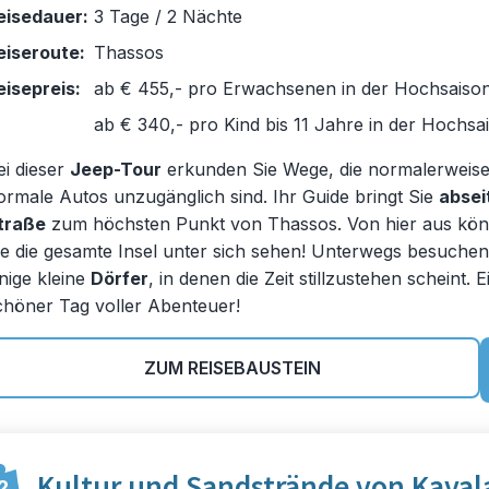
eisedauer:
3 Tage / 2 Nächte
eiseroute:
Thassos
eisepreis:
ab € 455,- pro Erwachsenen in der Hochsaiso
ab € 340,- pro Kind bis 11 Jahre in der Hochsa
ei dieser
Jeep-Tour
erkunden Sie Wege, die normalerweise
ormale Autos unzugänglich sind. Ihr Guide bringt Sie
absei
traße
zum höchsten Punkt von Thassos. Von hier aus kö
ie die gesamte Insel unter sich sehen! Unterwegs besuchen
inige kleine
Dörfer
, in denen die Zeit stillzustehen scheint. E
chöner Tag voller Abenteuer!
ZUM REISEBAUSTEIN
Kultur und Sandstrände von Kaval
2