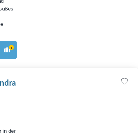
nd
 süßes
ne
+
ndra
 in der