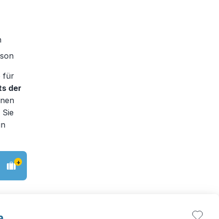
n
ison
 für
ts der
nnen
 Sie
in
+
a