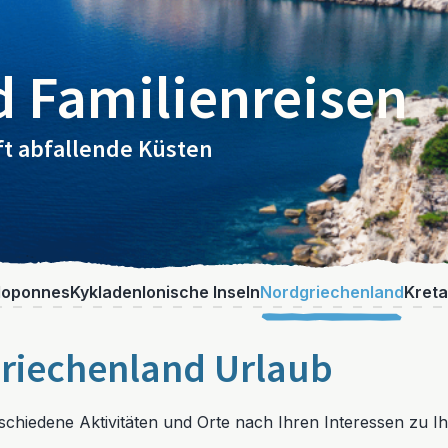
 Familienreisen
ft abfallende Küsten
loponnes
Kykladen
Ionische Inseln
Nordgriechenland
Kreta
Griechenland Urlaub
chiedene Aktivitäten und Orte nach Ihren Interessen zu Ih