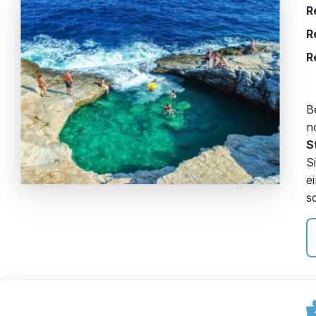
R
R
R
B
n
S
S
e
s