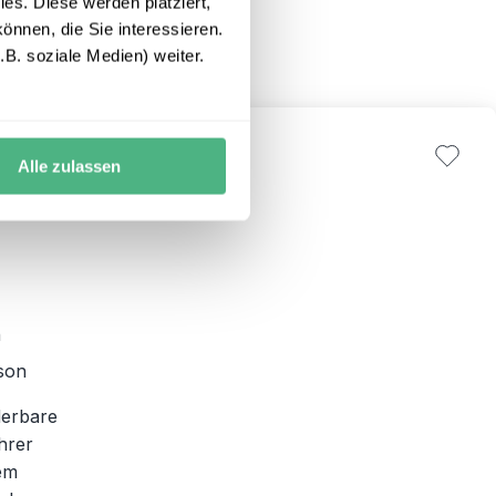
es. Diese werden platziert,
önnen, die Sie interessieren.
+
B. soziale Medien) weiter.
ki
Alle zulassen
n
ison
derbare
ihrer
em