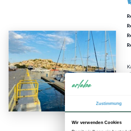
R
R
R
R
K
c
b
K
w
n
Zustimmung
V
A
Wir verwenden Cookies
U