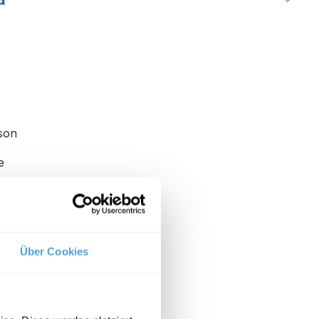
ison
e
er
nde
 sich
nicht
Über Cookies
In der