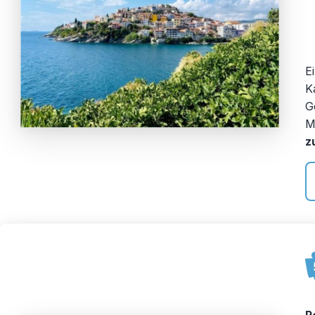
E
K
G
M
z