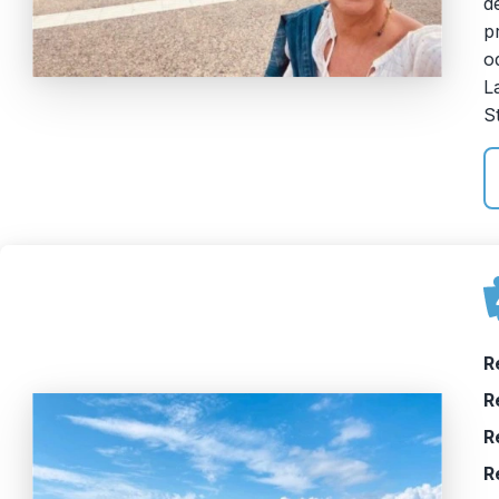
d
p
o
L
S
R
R
R
R