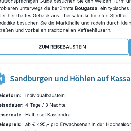
eutschsprachigen Guide besuchen Sie den Weißen Turm u
robieren unterwegs die berühmte
Bougatsa
, ein typisches
der herzhaftes Gebäck aus Thessaloniki. Im alten Stadtteil
adadika besuchen Sie die Markthalle und radeln durch klei
traßen und vorbei an traditionellen Kaffeehäusern.
ZUM REISEBAUSTEIN
Sandburgen und Höhlen auf Kassa
4
eiseform:
Individualbaustein
eisedauer:
4 Tage / 3 Nächte
eiseroute:
Halbinsel Kassandra
eisepreis:
ab € 495,- pro Erwachsenen in der Hochsaison