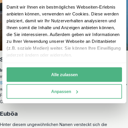
Damit wir Ihnen ein bestmögliches Webseiten-Erlebnis
anbieten können, verwenden wir Cookies. Diese werden
platziert, damit wir Ihr Nutzerverhalten analysieren und
Ihnen somit die Inhalte und Anzeigen anbieten können,
die Sie interessieren. Außerdem geben wir Informationen
zu Ihrer Verwendung unserer Webseite an Drittanbieter
(z.B. soziale Medien) weiter. Sie können Ihre Einwilligung
jederzeit ändern oder widerrufen.
Saronische Inseln
Inselhüpfen
in Griechenland ist auch ohne lange Fährüberfahrten
Alle zulassen
möglich. So haben wir für Sie einige Reisebausteine auf den
Saronischen Inseln
entwickelt. Genießen Sie das azurblaue Meer,
wunderschöne Strände und das nicht weit vom griechischen
Anpassen
Festland und der Hauptstadt
Athen
– perfekt für Ihre Reise nach
Griechenland mit Kindern!
Euböa
Hinter diesem ungewöhnlichen Namen versteckt sich die