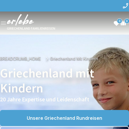
0
0
GRIECHENLAND FAMILIENREISEN
BREADCRUMB_HOME
Griechenland Mit Kindern
Griechenland mit
Kindern
20 Jahre Expertise und Leidenschaft
Unsere Griechenland Rundreisen