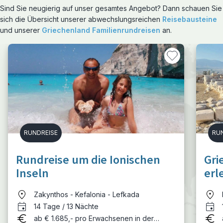
Sind Sie neugierig auf unser gesamtes Angebot? Dann schauen Sie
sich die Übersicht unserer abwechslungsreichen
Reisebausteine
und unserer
Griechenland Familienrundreisen
an.
RUNDREISE
RU
Rundreise um die Ionischen
Gri
Inseln
erl
Zakynthos - Kefalonia - Lefkada
14 Tage / 13 Nächte
ab € 1.685,- pro Erwachsenen in der