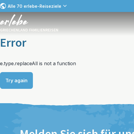
Alle 70 erlebe-Reiseziele
GRIECHENLAND FAMILIENREISEN
Error
e.type.replaceAll is not a function
Try again