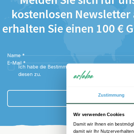
Melden Sie sich für un
kostenlosen Newsletter
erhalten Sie einen 100 € 
Name
*
E-Mail
*
Ich habe die Bestimmungen zum
Datenschutz
gel
diesen zu.
Zustimmung
Anmelden
Wir verwenden Cookies
Damit wir Ihnen ein bestmögl
damit wir Ihr Nutzerverhalten