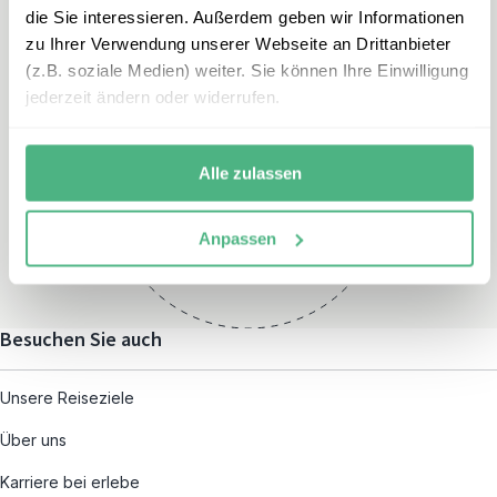
die Sie interessieren. Außerdem geben wir Informationen
zu Ihrer Verwendung unserer Webseite an Drittanbieter
(z.B. soziale Medien) weiter. Sie können Ihre Einwilligung
jederzeit ändern oder widerrufen.
Öffnungszeiten
Montag – Freitag:
Alle zulassen
08:00 – 19:00
und nach individueller
Anpassen
Terminvereinbarung
Besuchen Sie auch
Unsere Reiseziele
Über uns
Karriere bei erlebe