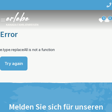
0
0
KANADA FAMILIENREISEN
Error
e.type.replaceAll is not a function
Try again
Melden Sie sich für unseren