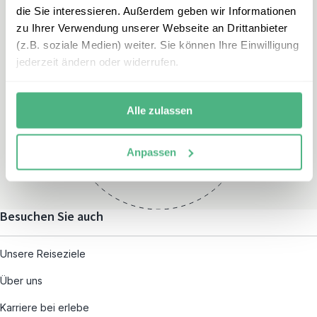
die Sie interessieren. Außerdem geben wir Informationen
zu Ihrer Verwendung unserer Webseite an Drittanbieter
(z.B. soziale Medien) weiter. Sie können Ihre Einwilligung
jederzeit ändern oder widerrufen.
Öffnungszeiten
Montag – Freitag:
Alle zulassen
08:00 – 19:00
und nach individueller
Anpassen
Terminvereinbarung
Besuchen Sie auch
Unsere Reiseziele
Über uns
Karriere bei erlebe