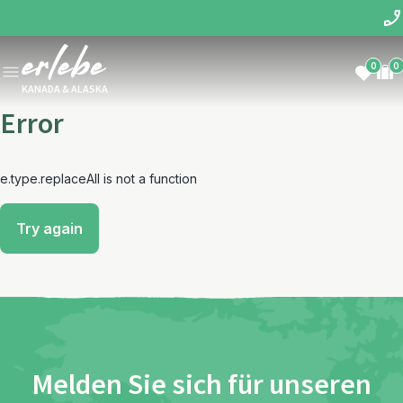
0
0
KANADA & ALASKA
Error
e.type.replaceAll is not a function
Try again
Melden Sie sich für unseren