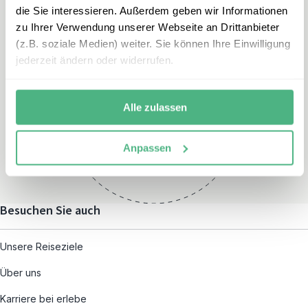
die Sie interessieren. Außerdem geben wir Informationen
zu Ihrer Verwendung unserer Webseite an Drittanbieter
(z.B. soziale Medien) weiter. Sie können Ihre Einwilligung
jederzeit ändern oder widerrufen.
Öffnungszeiten
Montag – Freitag:
Alle zulassen
08:00 – 19:00
und nach individueller
Anpassen
Terminvereinbarung
Besuchen Sie auch
Unsere Reiseziele
Über uns
Karriere bei erlebe