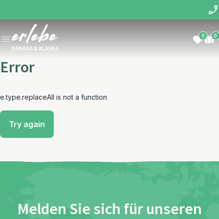
0
0
KANADA & ALASKA
Error
e.type.replaceAll is not a function
Try again
Melden Sie sich für unseren