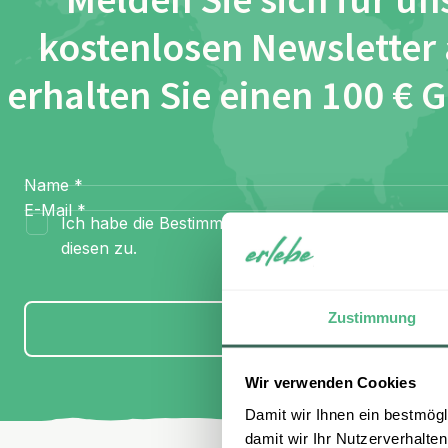
Melden Sie sich für un
kostenlosen Newsletter
erhalten Sie einen 100 € 
Name
*
E-Mail
*
Ich habe die Bestimmungen zum
Datenschutz
gel
diesen zu.
Zustimmung
Anmelden
Wir verwenden Cookies
Damit wir Ihnen ein bestmögl
damit wir Ihr Nutzerverhalten