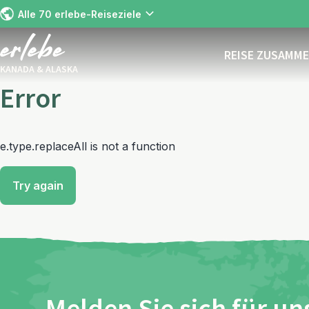
Alle 70 erlebe-Reiseziele
REISE ZUSAMM
KANADA & ALASKA
Error
e.type.replaceAll is not a function
Try again