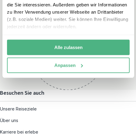
die Sie interessieren. Außerdem geben wir Informationen
zu Ihrer Verwendung unserer Webseite an Drittanbieter
(z.B. soziale Medien) weiter. Sie können Ihre Einwilligung
jederzeit ändern oder widerrufen.
Öffnungszeiten
Montag – Freitag:
Alle zulassen
08:00 – 19:00
und nach individueller
Anpassen
Terminvereinbarung
Besuchen Sie auch
Unsere Reiseziele
Über uns
Karriere bei erlebe