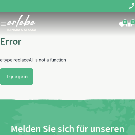
0
0
KANADA & ALASKA
Error
e.type.replaceAll is not a function
Try again
Melden Sie sich für unseren