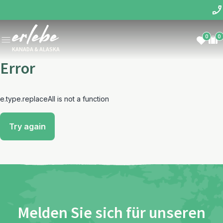
0
0
KANADA & ALASKA
Error
e.type.replaceAll is not a function
Try again
Melden Sie sich für unseren