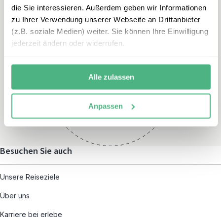
die Sie interessieren. Außerdem geben wir Informationen
zu Ihrer Verwendung unserer Webseite an Drittanbieter
(z.B. soziale Medien) weiter. Sie können Ihre Einwilligung
jederzeit ändern oder widerrufen.
Öffnungszeiten
Montag – Freitag:
Alle zulassen
08:00 – 19:00
und nach individueller
Anpassen
Terminvereinbarung
Besuchen Sie auch
Unsere Reiseziele
Über uns
Karriere bei erlebe