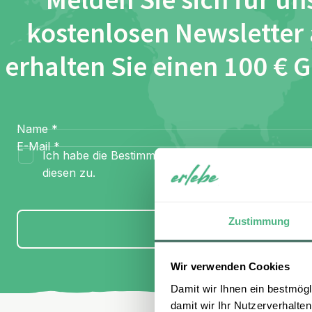
Melden Sie sich für un
kostenlosen Newsletter
erhalten Sie einen 100 € 
Name
*
E-Mail
*
Ich habe die Bestimmungen zum
Datenschutz
gel
diesen zu.
Zustimmung
Anmelden
Wir verwenden Cookies
Damit wir Ihnen ein bestmögl
damit wir Ihr Nutzerverhalten